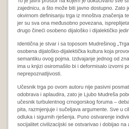
To je javni prostor na kojem je dokučivano sve št
zajednicu, a što može biti javno dostupno. Zato j
okvirnom definisanju trga iz mnoštva značenja teš
jer su sva ona međusobno povezana, ispreplijeta
drugo čineći osobeno dijaloško i dijalektičko jedi
Identična je stvar i sa toposom Mudrešinog „Trga“
osobena dijaloško-dijalektička kultura koja provo
semantiku ovog pojma. Izdvajanje jednog od zn
ima u knjizi osiromašilo bi i deformisalo izvorni
neprepoznatljivosti.
Učesnik trga po ovom autoru nije pasivni posmat
odobrava i aplaudira, zato je Ljubo Mudreša pobor
učesnik turbulentnog crnogorskog foruma – debat
pita, razmjenjuje i sučeljava argumente. Sve u cil
odluka i sigurnih rješenja. Puno ostvarenje indiv
socijalitet civilizacijski se ostvarivao i dobijao na