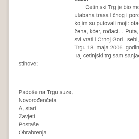
Cetinjski Trg je bio mo
utabana trasa ličnog i por
kojim su putovali moji: otac
žena, kćer, rođaci… Puta
svi vratili Crnoj Gori i se
Trgu 18. maja 2006. godi
Taj cetinjski trg sam sanj
stihove;
Padoše na Trgu suze,
Novorođenčeta
A, stari
Zavjeti
Postaše
Ohrabrenja.