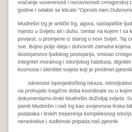
vraćanje suverenosti i nezavisnosti crnogorskoj dr
godine i odakle se klicalo “Oprosti nam Dubrovn
Mudrešin trg je antički trg, agora, sastajalište ljud
mjesto u Svijetu ali i duhu, centar na kojem i sa 
povijest, u promjene iz starog u novi Svijet. Taj 
sve. Bojno polje ideja i duhovnih zamaha kojima 
dostojanstvo ljudskog postojanja, smisao crnogor
integritet moralnog i istorijskog habitusa, dignite
kosmosa i identitet svijeta koji je predmet pjesnik
Iskrenost ispovjedničkog iskaza, istinoljubivos
na prohujalo tragično doba koordinate su u kojima
dokumentarno-lirski Mudrešin doživljaj svijeta. S
pamti Mudrešin i naš trg kao svojevrsna lirska bibl
podataka i lirskih treperenja kompleksnog istori
neraskidivo i sudbinski pripada naš pjesnik.