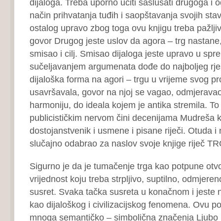
dijaloga. Treba uporno učiti saslušati drugoga i o
način prihvatanja tuđih i saopštavanja svojih stav
ostalog upravo zbog toga ovu knjigu treba pažljiv
govor Drugog jeste uslov da agora – trg nastane,
smisao i cilj. Smisao dijaloga jeste upravo u spr
sučeljavanjem argumenata dođe do najboljeg rje
dijaloška forma na agori – trgu u vrijeme svog pr
usavršavala, govor na njoj se vagao, odmjeravao
harmoniju, do ideala kojem je antika stremila. To
publicističkim nervom čini decenijama Mudreša 
dostojanstvenik i usmene i pisane riječi. Otuda i n
slučajno odabrao za naslov svoje knjige riječ TR
Sigurno je da je tumačenje trga kao potpune otv
vrijednost koju treba strpljivo, suptilno, odmjereno 
susret. Svaka tačka susreta u konačnom i jeste n
kao dijaloškog i civilizacijskog fenomena. Ovu po
mnoga semantičko – simbolična značenja Ljubo