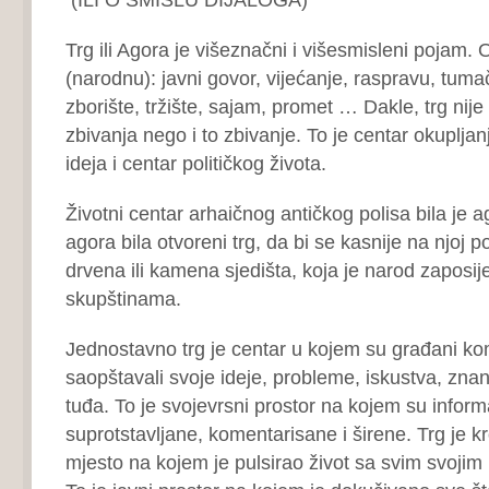
Trg ili Agora je višeznačni i višesmisleni pojam.
(narodnu): javni govor, vijećanje, raspravu, tum
zborište, tržište, sajam, promet … Dakle, trg nij
zbivanja nego i to zbivanje. To je centar okuplja
ideja i centar političkog života.
Životni centar arhaičnog antičkog polisa bila je ag
agora bila otvoreni trg, da bi se kasnije na njoj p
drvena ili kamena sjedišta, koja je narod zaposi
skupštinama.
Jednostavno trg je centar u kojem su građani kom
saopštavali svoje ideje, probleme, iskustva, znanja
tuđa. To je svojevrsni prostor na kojem su inform
suprotstavljane, komentarisane i širene. Trg je kr
mjesto na kojem je pulsirao život sa svim svojim 