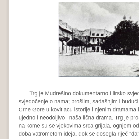
Trg je Mudrešino dokumentarno i lirsko svjed
svjedočenje o nama; prošlim, sadašnjim i buduć
Crne Gore u kovitlacu istorije i njenim dramama i
ujedno i neodoljivo i naša lična drama. Trg je pro
na kome su se vjekovima srca grijala, ognjem o
doba vatrometom ideja, dok se dosegla riječ “da”