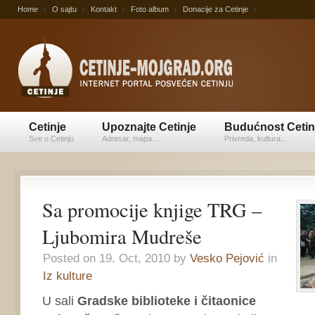
Home
O sajtu
Kontakt
Foto album
Donacije za Cetinje
Cetinje
Upoznajte Cetinje
Budućnost Cetin
Sve o Cetinju
Adresar, mapa...
Privreda, kultura...
Sa promocije knjige TRG –
Ljubomira Mudreše
Posted on 19. Oct, 2010 by
Vesko Pejović
in
Iz kulture
U sali
Gradske biblioteke i čitaonice