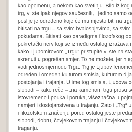
kao opomenu, a nekom kao svetinju. Bilo iz kog
trg, vi ste ipak njegov saučesnik, i jedino samo od
poslije je određeno koje će mu mjesto biti na trgu
bitisati na trgu – sa svim hvalospjevima, sa svi
pokudama. Bitisati kao paradigma filozofskog obli
pokretački nerv koji se između ostalog izražava i 
kako Ljubomirovom „Trgu“ pristupite vi ste na st
skrenuti u pogrešan smjer. To ne možete, jer nje
vodi jednosmjernodo Trga. Trg je Ljubov fenomen
određen i omeđen kulturom smisla, kulturom dija
postojanja i trajanja. U ime tog smisla, Ljubova 
slobodi – kako reče – „na kamenom trgu prosu s
istovremeno i pouka i poruka, višeznačna u pojm
namjeri i dostojanstvena u trajanju. Zato i „Trg
i filozofskom značenju pored ostalog jeste preda
slobodi, dobru, čovjekovom trajanju i čovjekov
traganju.