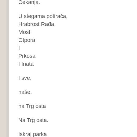
Čekanja.
U stegama potirača,
Hrabrost Rađa
Most
Otpora
I
Prkosa
I Inata
I sve,
naše,
na Trg osta
Na Trg osta.
Iskraj parka