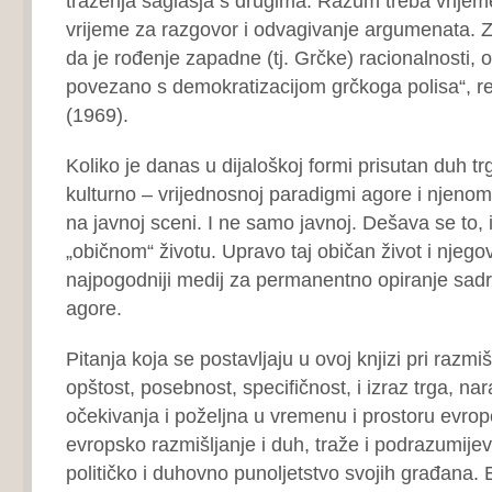
traženja saglasja s drugima. Razum treba vrijem
vrijeme za razgovor i odvagivanje argumenata. Za
da je rođenje zapadne (tj. Grčke) racionalnosti, o
povezano s demokratizacijom grčkoga polisa“, re
(1969).
Koliko je danas u dijaloškoj formi prisutan duh t
kulturno – vrijednosnoj paradigmi agore i njenom ci
na javnoj sceni. I ne samo javnoj. Dešava se to, i
„običnom“ životu. Upravo taj običan život i njegovi
najpogodniji medij za permanentno opiranje sadr
agore.
Pitanja koja se postavljaju u ovoj knjizi pri razmi
opštost, posebnost, specifičnost, i izraz trga, na
očekivanja i poželjna u vremenu i prostoru evrope
evropsko razmišljanje i duh, traže i podrazumijev
političko i duhovno punoljetstvo svojih građana.