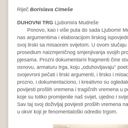
Riječ
Borislava Cimeše
DUHOVNI TRG
Ljubomira Mudreše
Ponovo, kao i više puta do sada Ljubomir Mu
nas argumentima i elaboracijom lirskog ispovjedni
svoj lirski sa misaonim svijetom. U ovom slučaju 
prosedium naizmjeničnog smjenjivanja svojih pro
pjesama. Prozni dokumentarni fragmenti čine stv
osnovu, armaturu trga, koju „oduhovljavaju” poets
svojevrsni pečati i lirski argumenti, i lirsko i misa
prozno, i dokumentaciono, i kreativno su ogledalo
povijesti prošlih vremena i tragičnih vremena u 
koje su toliko promijenile naš svijet, ujedno i svij
Sav taj svoj doživljaj povijesti prošlih vremena na
u okvir koji je fenomentaloški odredio trgom.