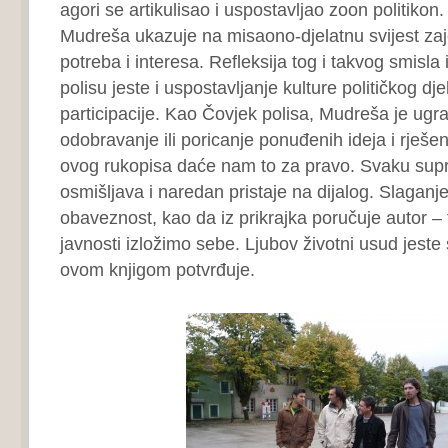
agori se artikulisao i uspostavljao zoon politiko
Mudreša ukazuje na misaono-djelatnu svijest zaj
potreba i interesa. Refleksija tog i takvog smisla 
polisu jeste i uspostavljanje kulture političkog dje
participacije. Kao Čovjek polisa, Mudreša je ugra
odobravanje ili poricanje ponuđenih ideja i rješen
ovog rukopisa daće nam to za pravo. Svaku supr
osmišljava i naredan pristaje na dijalog. Slaganje
obaveznost, kao da iz prikrajka poručuje autor – 
javnosti izložimo sebe. Ljubov životni usud jeste 
ovom knjigom potvrđuje.