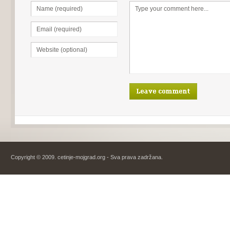
Copyright © 2009. cetinje-mojgrad.org - Sva prava zadržana.