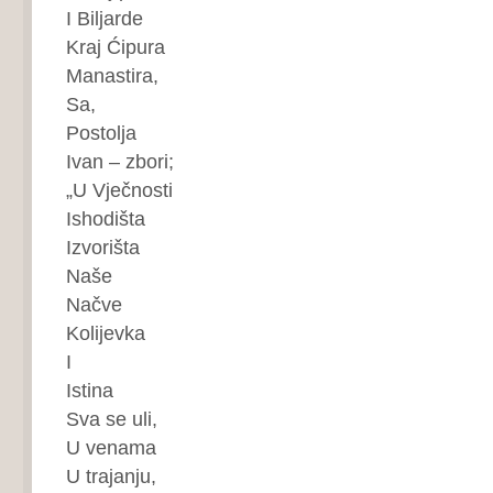
I Biljarde
Kraj Ćipura
Manastira,
Sa,
Postolja
Ivan – zbori;
„U Vječnosti
Ishodišta
Izvorišta
Naše
Načve
Kolijevka
I
Istina
Sva se uli,
U venama
U trajanju,