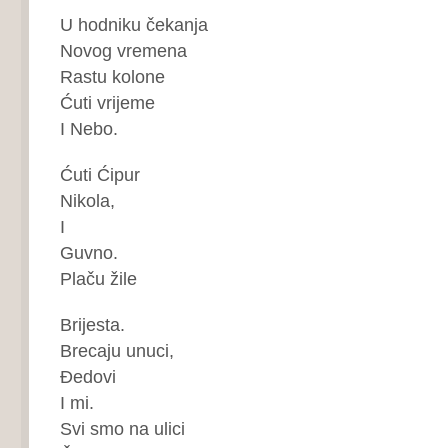
U hodniku čekanja
Novog vremena
Rastu kolone
Ćuti vrijeme
I Nebo.
Ćuti Ćipur
Nikola,
I
Guvno.
Plaču žile
Brijesta.
Brecaju unuci,
Đedovi
I mi.
Svi smo na ulici