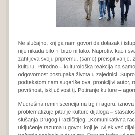
Ne slučajno, knjiga nam govori da dolazak i istu
nije nikada bilo ni brzo ni lako. Naprotiv, kao i sv
zahtijeva svoju pripremu, (samo) preispitivanje, z
kulturu. Prirodno – kulturološka reakcija na samos
odgovornost postupaka života u zajednici. Suprot
podtekstom nam sugeriše ovaj pronicljivi autor, r
površnost, isključivost tj. Potiranje kulture – agor
Mudrešina reminiscencija na trg ili agoru, iznova 
problematizuje pitanje kulture dijaloga – stasalosti
slušanja Drugog i različitijeg. „Komunikativna ra
uključenje razuma u govor, koji je uvijek već dijal