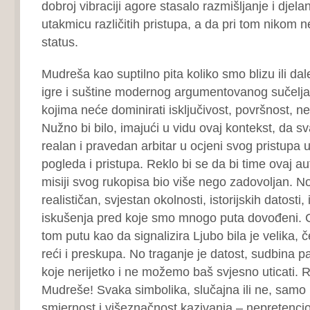
dobroj vibraciji agore stasalo razmišljanje i djela
utakmicu različitih pristupa, a da pri tom nikom n
status.
Mudreša kao suptilno pita koliko smo blizu ili dal
igre i suštine modernog argumentovanog sučelja
kojima neće dominirati isključivost, površnost, ne
Nužno bi bilo, imajući u vidu ovaj kontekst, da s
realan i pravedan arbitar u ocjeni svog pristupa u
pogleda i pristupa. Reklo bi se da bi time ovaj au
misiji svog rukopisa bio više nego zadovoljan. N
realističan, svjestan okolnosti, istorijskih datosti, i
iskušenja pred koje smo mnogo puta dovođeni. C
tom putu kao da signalizira Ljubo bila je velika, 
reći i preskupa. No traganje je datost, sudbina pa
koje nerijetko i ne možemo baš svjesno uticati. Rij
Mudreše! Svaka simbolika, slučajna ili ne, samo
smjernost i višeznačnost kazivanja – nepretenci