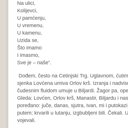
Na ulici,
Kolijevci,
U pamćenju,
U vremenu,
U kamenu,
Uzida se,
Što imamo
I imasmo,
Sve je – naše”.
Dođem, često na Cetinjski Trg. Uglavnom, ćutim. 
sjenka Lovćena umiva Orlov krš. Izranja i nadvis
čudesnim fluidom umuje u Biljardi. Žagor pa, opet 
Gleda: Lovćen, Orlov krš, Manastir, Biljardu i nas
poređano: juče, danas, sjutra, Ivan, mi i putokazi
putem; krvarili u lutanju, izgbubljeni bili. Čekali
vojevali.