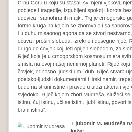
Crnu Goru u koju su stasali svi njeni vjekovi, njen
pobjede i tragedije, izgubljeni spokoj i korota be
udovica i samohranih majki. Trg je crnogorsko g
forme kruga na kojem se zborovalo i sa saborova
i u duhu misaonog agona da se stvori nestvarno,
očuva i proširi sloboda, izrekne i dosegne riječ. R
drugo do čovjek koji leti opijen slobodom, za slo
Riječ koja je u crnogorskom kosmosu mjera svih 
smisla na ovoj našoj nemirnoj planeti. Riječ koju 
čovjek, odnosno ljudski um i duh. Riječ stvara u
poetsko-ljudski dokumentarni i lirski nemir, trepet
bude na strani istine i pravde u ulozi aktera i vj
svjedoka. Riječ kojom zbori Mudreša, služeći se 
istinu, čuj istinu, uči se istini, ljubi istinu, govori i
brani istinu”.
Ljubomir M. Mudreša na
kaže: