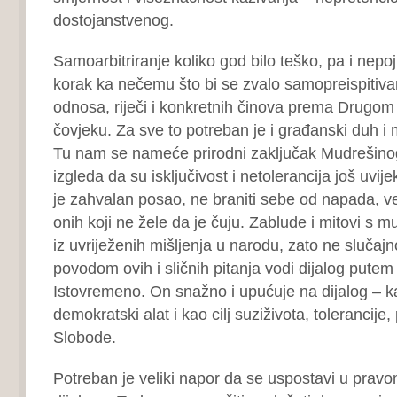
dostojanstvenog.
Samoarbitriranje koliko god bilo teško, pa i nepoj
korak ka nečemu što bi se zvalo samopreispitiva
odnosa, riječi i konkretnih činova prema Drugom i
čovjeku. Za sve to potreban je i građanski duh i
Tu nam se nameće prirodni zaključak Mudrešinog 
izgleda da su isključivost i netolerancija još uvij
je zahvalan posao, ne braniti sebe od napada, već
onih koji ne žele da je čuju. Zablude i mitovi s 
iz uvriježenih mišljenja u narodu, zato ne slučajn
povodom ovih i sličnih pitanja vodi dijalog putem
Istovremeno. On snažno i upućuje na dijalog – k
demokratski alat i kao cilj suziživota, tolerancije,
Slobode.
Potreban je veliki napor da se uspostavi u pravo