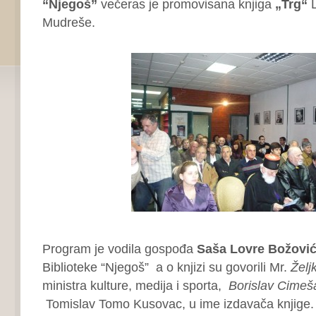
“Njegoš”
večeras je promovisana knjiga
„Trg“
L
Mudreše.
Program je vodila gospođa
Saša Lovre Božovi
Biblioteke “Njegoš” a o knjizi su govorili Mr.
Želj
ministra kulture, medija i sporta,
Borislav Cimeš
Tomislav Tomo Kusovac, u ime izdavača knjige.