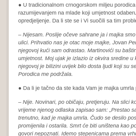
● U tradicionalnom crnogorskom miljeu porodica 
razumijevanjem na mlade koji umjetnost odaberu
opredjeljenje. Da li ste se i Vi suočili sa tim pr
– Nijesam. Poslije očeve sahrane ja i majka smo 
ulici. Prihvatio nas je otac moje majke, Jovan Pe
njegovoj kući sam odrastao. Martinovići su baštinil
umjetnost. Moj ujak je izlazio iz okvira sredine u 
njegovoj je bilizini uvijek bilo dosta ljudi koji su 
Porodica me podržala.
● Da li je tačno da ste kada Vam je majka umrla p
– Nije. Novinari, po običaju, pretjeruju. Na slici 
vrijeme njenog odlaska zapisao sam: „Prestao s
trenutno, kad je majka umrla. Čudo se desilo posl
promijenila i ostarila. Smrt će biti uništena kao po
govori nepoznati. Idemo stepenicama prema vrhu.