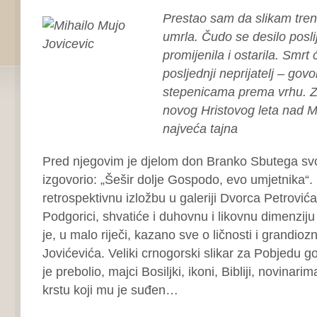
Prestao sam da slikam tren
umrla. Čudo se desilo posli
promijenila i ostarila. Smrt 
posljednji neprijatelj – gov
stepenicama prema vrhu. Zn
novog Hristovog leta nad M
najveća tajna
Pred njegovim je djelom don Branko Sbutega s
izgovorio: „Šešir dolje Gospodo, evo umjetnika“.
retrospektivnu izložbu u galeriji Dvorca Petrovi
Podgorici, shvatiće i duhovnu i likovnu dimenziju
je, u malo riječi, kazano sve o ličnosti i grandio
Jovićevića. Veliki crnogorski slikar za Pobjedu go
je prebolio, majci Bosiljki, ikoni, Bibliji, novinari
krstu koji mu je suđen…