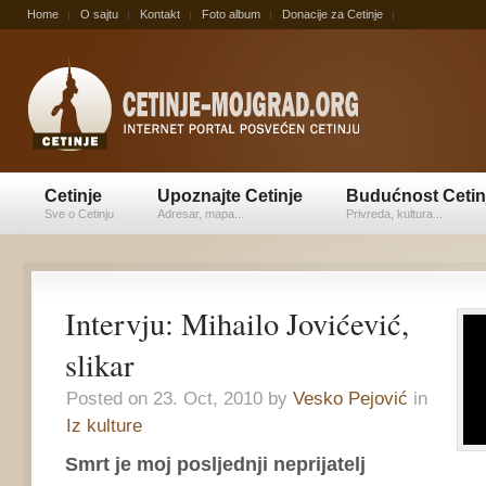
Home
O sajtu
Kontakt
Foto album
Donacije za Cetinje
Cetinje
Upoznajte Cetinje
Budućnost Cetin
Sve o Cetinju
Adresar, mapa...
Privreda, kultura...
Intervju: Mihailo Jovićević,
slikar
Posted on 23. Oct, 2010 by
Vesko Pejović
in
Iz kulture
Smrt je moj posljednji neprijatelj