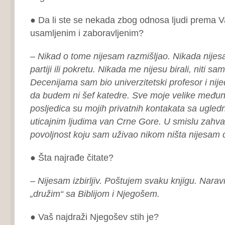
● Da li ste se nekada zbog odnosa ljudi prema V
usamljenim i zaboravljenim?
– Nikad o tome nijesam razmišljao. Nikada nijes
partiji ili pokretu. Nikada me nijesu birali, niti sam
Decenijama sam bio univerzitetski profesor i nij
da budem ni šef katedre. Sve moje velike međun
posljedica su mojih privatnih kontakata sa ugledni
uticajnim ljudima van Crne Gore. U smislu zahval
povoljnost koju sam uživao nikom ništa nijesam 
● Šta najrađe čitate?
– Nijesam izbirljiv. Poštujem svaku knjigu. Narav
„družim“ sa Biblijom i Njegošem.
● Vaš najdraži Njegošev stih je?