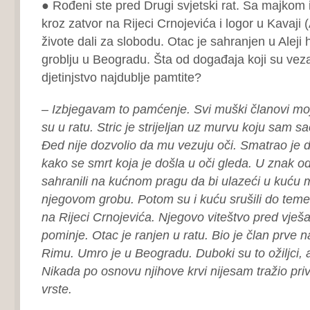
● Rođeni ste pred Drugi svjetski rat. Sa majkom i
kroz zatvor na Rijeci Crnojevića i logor u Kavaji (
živote dali za slobodu. Otac je sahranjen u Alej
groblju u Beogradu. Šta od događaja koji su vez
djetinjstvo najdublje pamtite?
– Izbjegavam to pamćenje. Svi muški članovi moj
su u ratu. Stric je strijeljan uz murvu koju sam 
Đed nije dozvolio da mu vezuju oči. Smatrao je 
kako se smrt koja je došla u oči gleda. U znak o
sahranili na kućnom pragu da bi ulazeći u kuću 
njegovom grobu. Potom su i kuću srušili do temel
na Rijeci Crnojevića. Njegovo viteštvo pred vješ
pominje. Otac je ranjen u ratu. Bio je član prve n
Rimu. Umro je u Beogradu. Duboki su to ožiljci, a
Nikada po osnovu njihove krvi nijesam tražio privi
vrste.