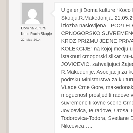
U galeriji Doma kulture “Koco 
Skopju,R.Makedonija, 21.05.2
izlozba naslovljena ” POGLE
Dom na kultura
CRNOGORSKO SUVREMENO
Koco Racin Skopje
KROZ PRIZMU JEDNE PRIV
22. May, 2014
KOLEKCIJE” na kojoj medju um
istaknuti crnogorski slikar MI
JOVICEVIC, zahvaljujuci Zaje
R.Makedonije, Asocijaciji za k
podrsku Ministarstva za kultur
VLade Crne Gore, makedonska
mogucnost prosljediti radove 
suvremene likovne scene Crne
Jovicevica, te radove, Urosa 
Todorovica-Todora, Svetlane 
Nikcevica…..