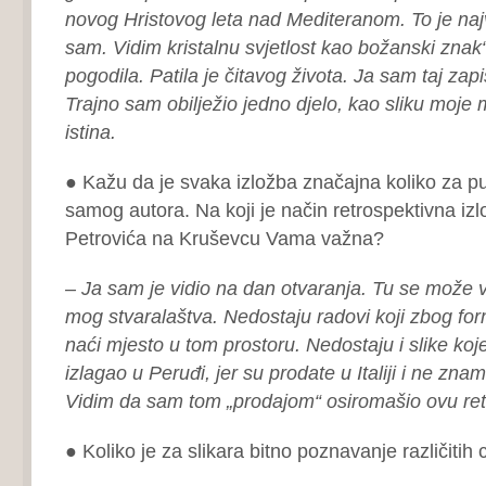
novog Hristovog leta nad Mediteranom. To je naj
sam. Vidim kristalnu svjetlost kao božanski znak
pogodila. Patila je čitavog života. Ja sam taj za
Trajno sam obilježio jedno djelo, kao sliku moje m
istina.
● Kažu da je svaka izložba značajna koliko za pub
samog autora. Na koji je način retrospektivna iz
Petrovića na Kruševcu Vama važna?
– Ja sam je vidio na dan otvaranja. Tu se može v
mog stvaralaštva. Nedostaju radovi koji zbog for
naći mjesto u tom prostoru. Nedostaju i slike ko
izlagao u Peruđi, jer su prodate u Italiji i ne zna
Vidim da sam tom „prodajom“ osiromašio ovu ret
● Koliko je za slikara bitno poznavanje različitih ci