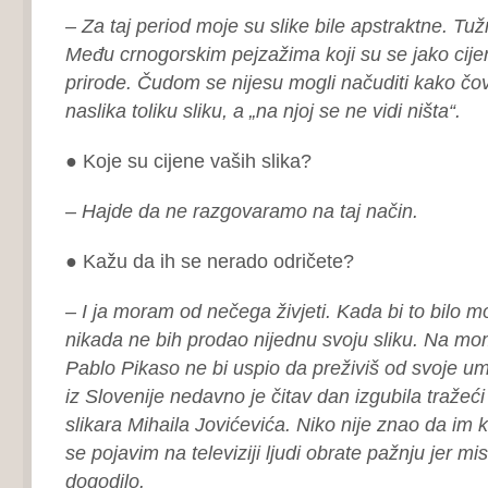
– Za taj period moje su slike bile apstraktne. Tužno
Među crnogorskim pejzažima koji su se jako cijeni
prirode. Čudom se nijesu mogli načuditi kako čo
naslika toliku sliku, a „na njoj se ne vidi ništa“.
● Koje su cijene vaših slika?
– Hajde da ne razgovaramo na taj način.
● Kažu da ih se nerado odričete?
– I ja moram od nečega živjeti. Kada bi to bilo 
nikada ne bih prodao nijednu svoju sliku. Na mom
Pablo Pikaso ne bi uspio da preživiš od svoje umj
iz Slovenije nedavno je čitav dan izgubila tražeći
slikara Mihaila Jovićevića. Niko nije znao da im 
se pojavim na televiziji ljudi obrate pažnju jer mi
dogodilo.