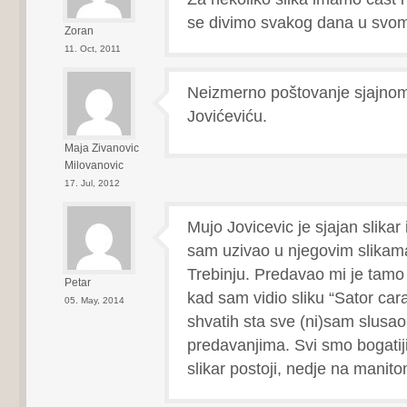
se divimo svakog dana u svo
Zoran
11. Oct, 2011
Neizmerno poštovanje sjajnom
Jovićeviću.
Maja Zivanovic
Milovanovic
17. Jul, 2012
Mujo Jovicevic je sjajan slikar
sam uzivao u njegovim slikam
Trebinju. Predavao mi je tamo 
Petar
kad sam vidio sliku “Sator ca
05. May, 2014
shvatih sta sve (ni)sam slusao
predavanjima. Svi smo bogatij
slikar postoji, nedje na manito