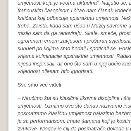
umjetnosti koja je veoma aktuelna“. Naljutio se. Iz
francuskim časopisom i čitao nam članak vodeće
kritičara koji odbacuje apstraktnu umjetnost. Nešt
treba. Zaista, kada sam ušao u Muzej savreme um
mislio sam da ga renoviraju. Skale, smeće, prost
ogromnom crnom zavjesom i prošaran svjetlosni
sunđeri po kojima smo hodali i spoticali se. Posj
vrijeme kulminacije apstraktne umjetnosti. Radik
nijesu inspirisali, ali ono što sam u njoj uočio k
vrijednost nijesam htio ignorisati.
Sve smo već viđeli
– Naučimo šta su klasične likovne discipline i šta 
umjetnosti. Uzmimo ovo što danas nazivamo inst
posmatramo klasičnu umjetnost nalazimo bezbroj 
je sa performansom. Imate šamana koji je kostimi
zvukove. Njegov je cilj da posmatrače dovede u e