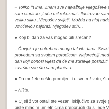
– Toliko ih ima. Znam sve najvažnije Njegoševe
sam studirao „Luču mikrokozma“. Ilustrovao sam
veliku sliku „Njegošev svijet“. Možda na njoj nađe
Jovićeviću najdraži Njegošev stih…
● Koji bi dan za vas mogao biti srećan?
– Čovjeku je potrebno mnogo takvih dana. Svaki o
provedem sa svojom porodicom. Najsrećniji međ
dan koji donosi vijest da će me zdravlje poslužit
završim sve što sam planirao.
● Da možete nešto promijeniti u svom životu, šta 
– Ništa.
● Cijeli život ostali ste vezani isključivo za svoje
biste mladim umjetnicima preporučili da slijede 