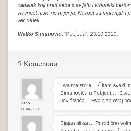
zadatak koji pred sebe stavljaju i vrhunski perfor
vječnost ništa ne mijenja. Novost su materijali i
već viđeli.
Vlatko Simunović
,
“Pobjeda”, 23.10.2010.
5 Komentara
Dva majstora… Čitam svaki in
Simunovića u Pobjedi… “Otvor
Jovićevića… Hvala za ovaj p
mario
14. Nov, 2010
Sjajan slikar… Porodično voli
Za nekoliko slika imamo čast i 