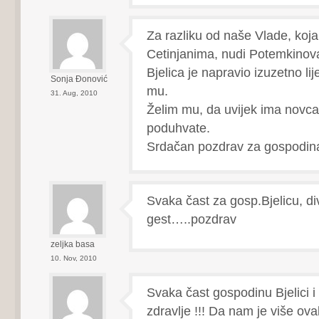
Za razliku od naše Vlade, koja 
Cetinjanima, nudi Potemkinov
Bjelica je napravio izuzetno li
Sonja Đonović
mu.
31. Aug, 2010
Želim mu, da uvijek ima novca
poduhvate.
Srdačan pozdrav za gospodina
Svaka čast za gosp.Bjelicu, d
gest…..pozdrav
zeljka basa
10. Nov, 2010
Svaka čast gospodinu Bjelici 
zdravlje !!! Da nam je više ov