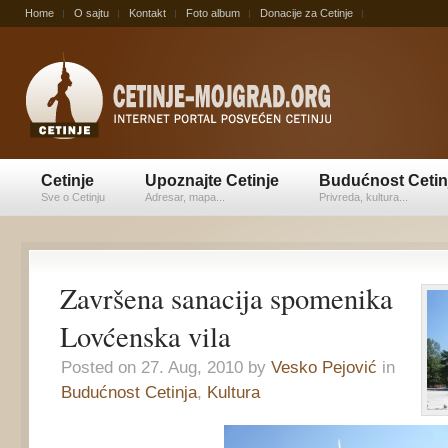
Home
O sajtu
Kontakt
Foto album
Donacije za Cetinje
Cetinje
Upoznajte Cetinje
Budućnost Cetin
Sve o Cetinju
Adresar, mapa...
Privreda, kultura...
Završena sanacija spomenika
Lovćenska vila
Posted on 27. Aug, 2010 by
Vesko Pejović
in
Budućnost Cetinja
,
Kultura