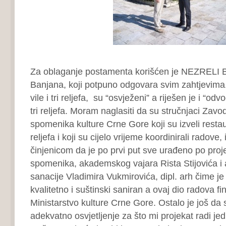
Za oblaganje postamenta korišćen je NEZRELI 
Banjana, koji potpuno odgovara svim zahtjevima
vile i tri reljefa, su “osvježeni” a riješen je i “odv
tri reljefa. Moram naglasiti da su stručnjaci Zavo
spomenika kulture Crne Gore koji su izveli restaurac
reljefa i koji su cijelo vrijeme koordinirali radove, 
činjenicom da je po prvi put sve urađeno po proj
spomenika, akademskog vajara Rista Stijovića i 
sanacije Vladimira Vukmirovića, dipl. arh čime j
kvalitetno i suštinski saniran a ovaj dio radova fi
Ministarstvo kulture Crne Gore. Ostalo je još da 
adekvatno osvjetljenje za što mi projekat radi jedna