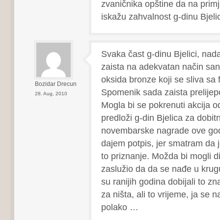
zvaničnika opštine da na primj
iskažu zahvalnost g-dinu Bjelic
Svaka čast g-dinu Bjelici, na
zaista na adekvatan način sani
oksida bronze koji se sliva sa fi
Bozidar Drecun
Spomenik sada zaista prelijep
28. Aug, 2010
Mogla bi se pokrenuti akcija o
predloži g-din Bjelica za dobit
novembarske nagrade ove godi
dajem potpis, jer smatram da j
to priznanje. Možda bi mogli di
zaslužio da da se nađe u krugu 
su ranijih godina dobijali to z
za ništa, ali to vrijeme, ja se 
polako …