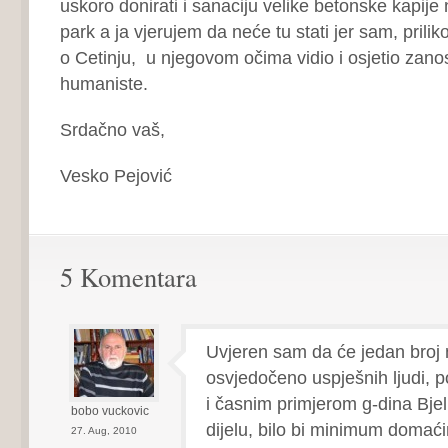
uskoro donirati i sanaciju velike betonske kapije
park a ja vjerujem da neće tu stati jer sam, pril
o Cetinju, u njegovom očima vidio i osjetio zano
humaniste.
Srdačno vaš,
Vesko Pejović
5 Komentara
Uvjeren sam da će jedan broj
osvjedočeno uspješnih ljudi, p
i časnim primjerom g-dina Bje
bobo vuckovic
dijelu, bilo bi minimum domaći
27. Aug, 2010