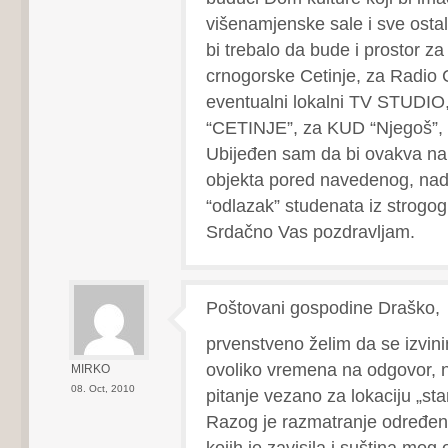
višenamjenske sale i sve osta
bi trebalo da bude i prostor z
crnogorske Cetinje, za Radio C
eventualni lokalni TV STUDIO
“CETINJE”, za KUD “Njegoš”, i
Ubijeđen sam da bi ovakva n
objekta pored navedenog, nad
“odlazak” studenata iz strogog
Srdačno Vas pozdravljam.
Poštovani gospodine Draško,
prvenstveno želim da se izvini
ovoliko vremena na odgovor, n
MIRKO
08. Oct, 2010
pitanje vezano za lokaciju „sta
Razog je razmatranje određeni
kojih je zavisila i suština mog