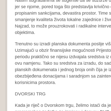
Našim sugrađanima se sugeriše da se suzdrže o
jer se njome, pored toga što predstavlja krivično 
propisanim sankcijama, devastira prostor. Time s
smanjenje kvaliteta života lokalne zajednice i ži
Najzad, to može prouzrokovati i radikalne interv
objektima.
Trenutno su izradi planska dokumenta poslije vi
Uzimajući u obzir finansijske mogućnosti Prijest
periodu praktično se nijesu izdvajala sredstva i
ovu namjenu. Tako su sredstva za izradu, do sad
planskih dokumenata i jednog broja onih čija je i
obezbijeđena donacijama i saradnjom sa zainte
korisnicima prostora.
DVORSKI TRG
Kada je riječ o Dvorskom trgu, želimo istaći da je