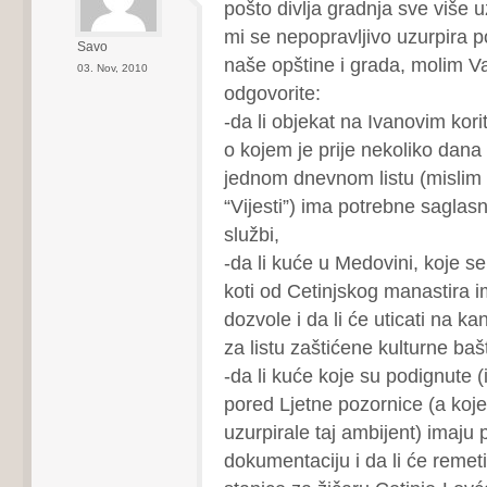
pošto divlja gradnja sve više 
mi se nepopravljivo uzurpira p
Savo
naše opštine i grada, molim V
03. Nov, 2010
odgovorite:
-da li objekat na Ivanovim kori
o kojem je prije nekoliko dana 
jednom dnevnom listu (mislim d
“Vijesti”) ima potrebne saglas
službi,
-da li kuće u Medovini, koje s
koti od Cetinjskog manastira 
dozvole i da li će uticati na ka
za listu zaštićene kulturne b
-da li kuće koje su podignute (
pored Ljetne pozornice (a koje
uzurpirale taj ambijent) imaju
dokumentaciju i da li će remeti