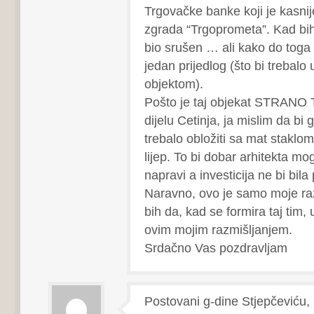
Trgovačke banke koji je kasni
zgrada “Trgoprometa”. Kad bih 
bio srušen … ali kako do toga
jedan prijedlog (što bi trebalo u
objektom).
Pošto je taj objekat STRANO
dijelu Cetinja, ja mislim da bi g
trebalo obložiti sa mat staklo
lijep. To bi dobar arhitekta mo
napravi a investicija ne bi bila
Naravno, ovo je samo moje raz
bih da, kad se formira taj tim,
ovim mojim razmišljanjem.
Srdačno Vas pozdravljam
Postovani g-dine Stjepčeviću,