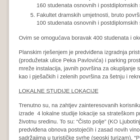
160 studenata osnovnih i postdiplomskih 
Fakultet dramskih umjetnosti, bruto povr
100 studenata osnovnih i postdiplomskih 
Ovim se omogućava boravak 400 studenata i oko
Planskim rješenjem je predviđena izgradnja pris
(produžetak ulice Peka Pavlovića) i parking pros
mreže instalacija, javnih površina za okupljanje 
kao i pješačkih i zelenih površina za šetnju i rek
LOKALNE STUDIJE LOKACIJE
Trenutno su, na zahtjev zainteresovanih korisnika
izrade 4 lokalne studije lokacije sa strateškom 
životnu sredinu. To su: “Čisto polje” (KO Ljubotin
predviđena obnova postojećih i zasad novih vi
sadržajima u turističke svrhe (seoski turizam), “