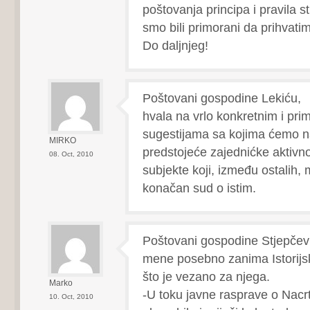
poštovanja principa i pravila s
smo bili primorani da prihvatim
Do daljnjeg!
Poštovani gospodine Lekiću,
hvala na vrlo konkretnim i pri
sugestijama sa kojima ćemo na
MIRKO
predstojeće zajednićke aktivn
08. Oct, 2010
subjekte koji, između ostalih,
konačan sud o istim.
Poštovani gospodine Stjepčev
mene posebno zanima Istorijsk
što je vezano za njega.
Marko
-U toku javne rasprave o Nac
10. Oct, 2010