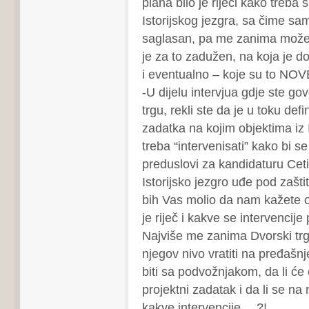
plana bilo je riječi kako treba 
Istorijskog jezgra, sa čime sa
saglasan, pa me zanima možet
je za to zadužen, na koja je d
i eventualno – koje su to 
-U dijelu intervjua gdje ste go
trgu, rekli ste da je u toku def
zadatka na kojim objektima iz I
treba “intervenisati” kako bi se 
preduslovi za kandidaturu Cet
Istorijsko jezgro uđe pod zaš
bih Vas molio da nam kažete o
je riječ i kakve se intervencije 
Najviše me zanima Dvorski trg i
njegov nivo vratiti na pređašnj
biti sa podvožnjakom, da li će o
projektni zadatak i da li se na
kakve intervencije …?!