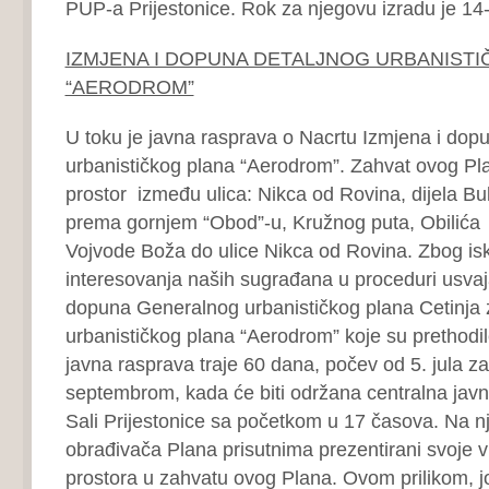
PUP-a Prijestonice. Rok za njegovu izradu je 14
IZMJENA I DOPUNA DETALJNOG URBANIST
“AERODROM”
U toku je javna rasprava o Nacrtu Izmjena i dop
urbanističkog plana “Aerodrom”. Zahvat ovog Plan
prostor između ulica: Nikca od Rovina, dijela B
prema gornjem “Obod”-u, Kružnog puta, Obilića ul
Vojvode Boža do ulice Nikca od Rovina. Zbog i
interesovanja naših sugrađana u proceduri usvaj
dopuna Generalnog urbanističkog plana Cetinja 
urbanističkog plana “Aerodrom” koje su prethodil
javna rasprava traje 60 dana, počev od 5. jula za
septembrom, kada će biti održana centralna javn
Sali Prijestonice sa početkom u 17 časova. Na nj
obrađivača Plana prisutnima prezentirani svoje v
prostora u zahvatu ovog Plana. Ovom prilikom, 