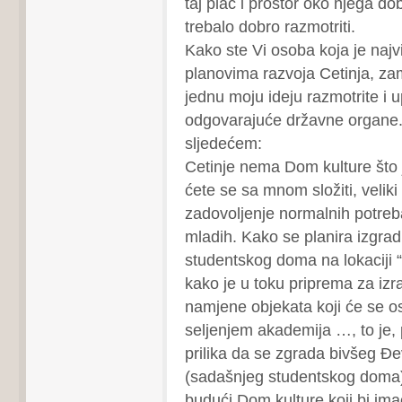
taj plac i prostor oko njega dob
trebalo dobro razmotriti.
Kako ste Vi osoba koja je najv
planovima razvoja Cetinja, za
jednu moju ideju razmotrite i
odgovarajuće državne organe.
sljedećem:
Cetinje nema Dom kulture što
ćete se sa mnom složiti, velik
zadovoljenje normalnih potre
mladih. Kako se planira izgra
studentskog doma na lokaciji 
kako je u toku priprema za izr
namjene objekata koji će se os
seljenjem akademija …, to je,
prilika da se zgrada bivšeg Đe
(sadašnjeg studentskog doma)
budući Dom kulture koji bi im