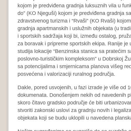
kojom je predviđena gradnja luksuznih vila u funk
do” (KO Njeguši) kojom je predviđena gradnja sad
zdravstvenog turizma i “Rvaši” (KO Rvaši) kojom
gradnja apartmanskih i uslužnih objekata (u tradic
i sportskih sadržaja koji bi, između ostalog, pru
za boravak i pripreme sportskih ekipa. Ranije je
studija lokacije “Benzinska stanica sa pratećim s
poslovno-turističkim kompleksom” u Dobrskoj Žup
sa potencijalima i smjernicama planova višeg red
posvećena i valorizaciji ruralnog područja.
Dakle, pored usvojenih, u fazi izrade je više od 
dokumenata. Donošenjem nekih od navedenih p
skoro čitavo gradsko područje će biti urbanizova
stvoriti zakonski uslovi za gradnju novih i legaliz
objekata koji se budu uklopili u navedena plans