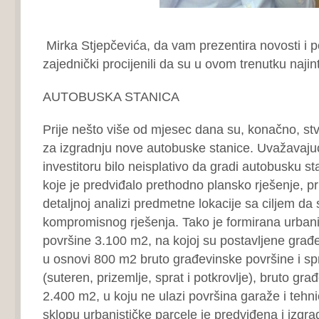
Mirka Stjepčevića, da vam prezentira novosti i 
zajednički procijenili da su u ovom trenutku najint
AUTOBUSKA STANICA
Prije nešto više od mjesec dana su, konačno, st
za izgradnju nove autobuske stanice. Uvažavajući
investitoru bilo neisplativo da gradi autobusku s
koje je predviđalo prethodno plansko rješenje, pr
detaljnoj analizi predmetne lokacije sa ciljem da
kompromisnog rješenja. Tako je formirana urbani
površine 3.100 m2, na kojoj su postavljene građev
u osnovi 800 m2 bruto građevinske površine i s
(suteren, prizemlje, sprat i potkrovlje), bruto gr
2.400 m2, u koju ne ulazi površina garaže i tehnič
sklopu urbanističke parcele je predviđena i izgr