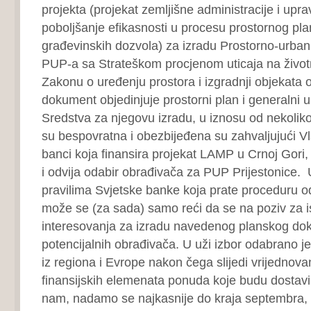
projekta (projekat zemljišne administracije i upr
poboljšanje efikasnosti u procesu prostornog plan
građevinskih dozvola) za izradu Prostorno-urban
PUP-a sa Strateškom procjenom uticaja na život
Zakonu o uređenju prostora i izgradnji objekata o
dokument objedinjuje prostorni plan i generalni ur
Sredstva za njegovu izradu, u iznosu od nekoliko 
su bespovratna i obezbijeđena su zahvaljujući Vl
banci koja finansira projekat LAMP u Crnoj Gori, 
i odvija odabir obrađivača za PUP Prijestonice. 
pravilima Svjetske banke koja prate proceduru o
može se (za sada) samo reći da se na poziv za i
interesovanja za izradu navedenog planskog dok
potencijalnih obrađivača. U uži izbor odabrano je
iz regiona i Evrope nakon čega slijedi vrijednovan
finansijskih elemenata ponuda koje budu dostavi
nam, nadamo se najkasnije do kraja septembra, b