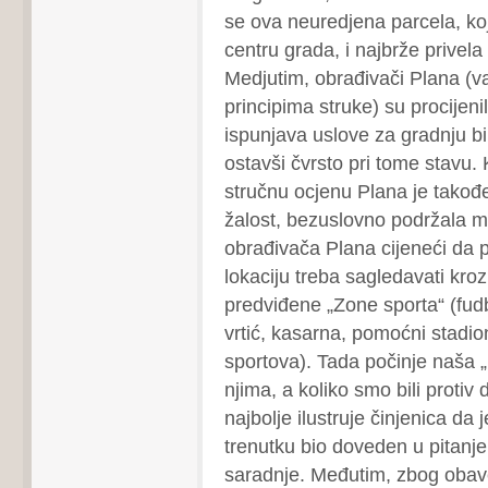
se ova neuredjena parcela, koj
centru grada, i najbrže privela
Medjutim, obrađivači Plana (va
principima struke) su procijenil
ispunjava uslove za gradnju bi
ostavši čvrsto pri tome stavu.
stručnu ocjenu Plana je takođe
žalost, bezuslovno podržala mi
obrađivača Plana cijeneći da
lokaciju treba sagledavati kro
predviđene „Zone sporta“ (fudb
vrtić, kasarna, pomoćni stadio
sportova). Tada počinje naša „l
njima, a koliko smo bili protiv 
najbolje ilustruje činjenica da
trenutku bio doveden u pitanje
saradnje. Međutim, zbog obav