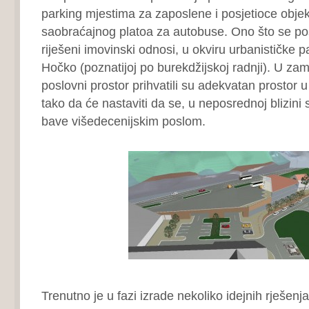
parking mjestima za zaposlene i posjetioce objek
saobraćajnog platoa za autobuse. Ono što se pos
riješeni imovinski odnosi, u okviru urbanističke 
Hočko (poznatijoj po burekdžijskoj radnji). U zam
poslovni prostor prihvatili su adekvatan prostor u
tako da će nastaviti da se, u neposrednoj blizini 
bave višedecenijskim poslom.
Trenutno je u fazi izrade nekoliko idejnih rješen