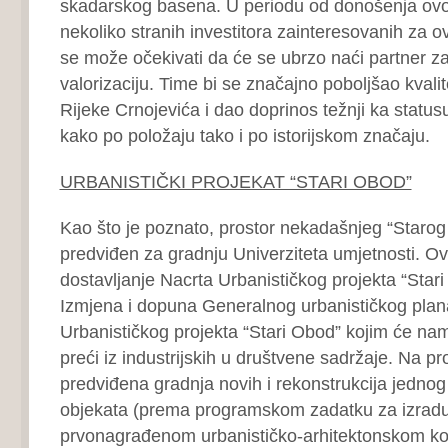
skadarskog basena. U periodu od donošenja ovog
nekoliko stranih investitora zainteresovanih za ov
se može očekivati da će se ubrzo naći partner z
valorizaciju. Time bi se značajno poboljšao kvalit
Rijeke Crnojevića i dao doprinos težnji ka statusu 
kako po položaju tako i po istorijskom značaju.
URBANISTIČKI PROJEKAT “STARI OBOD”
Kao što je poznato, prostor nekadašnjeg “Starog
predviđen za gradnju Univerziteta umjetnosti. O
dostavljanje Nacrta Urbanističkog projekta “Star
Izmjena i dopuna Generalnog urbanističkog plana
Urbanističkog projekta “Stari Obod” kojim će na
preći iz industrijskih u društvene sadržaje. Na pr
predviđena gradnja novih i rekonstrukcija jednog 
objekata (prema programskom zadatku za izradu
prvonagrađenom urbanističko-arhitektonskom k