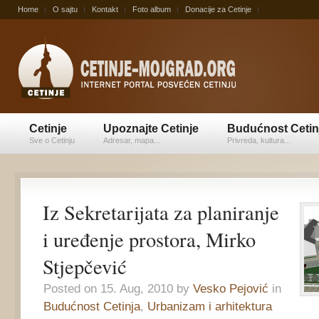
Home
O sajtu
Kontakt
Foto album
Donacije za Cetinje
Cetinje
Upoznajte Cetinje
Budućnost Cetin
Sve o Cetinju
Adresar, mapa...
Privreda, kultura...
Iz Sekretarijata za planiranje
i uređenje prostora, Mirko
Stjepčević
Posted on 15. Aug, 2010 by
Vesko Pejović
in
Budućnost Cetinja
,
Urbanizam i arhitektura