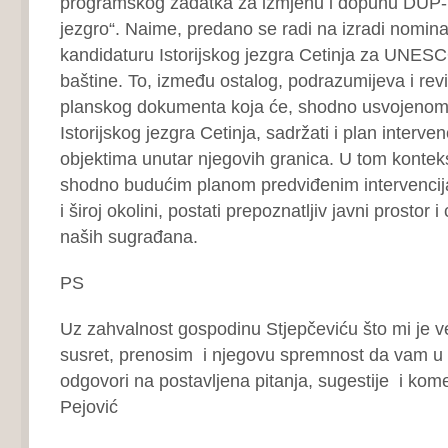
programskog zadatka za izmjenu i dopunu DUP-U
jezgro“. Naime, predano se radi na izradi nomina
kandidaturu Istorijskog jezgra Cetinja za UNESCO
baštine. To, između ostalog, podrazumijeva i rev
planskog dokumenta koja će, shodno usvojeno
Istorijskog jezgra Cetinja, sadržati i plan interv
objektima unutar njegovih granica. U tom kontekst
shodno budućim planom predviđenim intervencij
i široj okolini, postati prepoznatljiv javni prostor 
naših sugrađana.
PS
Uz zahvalnost gospodinu Stjepčeviću što mi je 
susret, prenosim i njegovu spremnost da vam u
odgovori na postavljena pitanja, sugestije i kom
Pejović