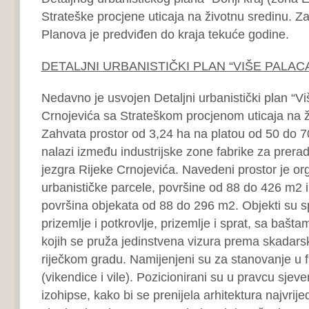
Strateške procjene uticaja na životnu sredinu. Za
Planova je predviđen do kraja tekuće godine.
DETALJNI URBANISTIČKI PLAN “VIŠE PALAC
Nedavno je usvojen Detaljni urbanistički plan “Vi
Crnojevića sa Strateškom procjenom uticaja na ž
Zahvata prostor od 3,24 ha na platou od 50 do 70
nalazi između industrijske zone fabrike za preradu
jezgra Rijeke Crnojevića. Navedeni prostor je or
urbanističke parcele, površine od 88 do 426 m2 i
površina objekata od 88 do 296 m2. Objekti su sp
prizemlje i potkrovlje, prizemlje i sprat, sa baš
kojih se pruža jedinstvena vizura prema skadar
riječkom gradu. Namijenjeni su za stanovanje u f
(vikendice i vile). Pozicionirani su u pravcu sjev
izohipse, kako bi se prenijela arhitektura najvrije