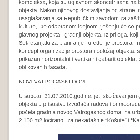
kompleksa, koja su uglavnom skoncetrisana na b
objekta. Nakon njihovog dostavljanja od strane in
usaglašavanja sa Republičkim zavodom za zašt
kulture, po odabranom idejnom rješenju će se pris
glavnog projekta i gradnji objekta. Iz priloga, koj
Sekretarijatu za planiranje i uređenje prostora, m
koncept organizacije prostora i položaj objekta
prikazan horizontalni i vertikalni gabarit objekta,
oblikovanih fasada.
NOVI VATROGASNI DOM
U subotu, 31.07.2010.godine, je, iskolčavanjem g
objekta u prisustvu izvođača radova i primopredaj
počela gradnja novog Vatrogasnog doma, na urba
2.100 m2 lociranoj iza nekadašnje “Košute” i “Ka