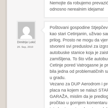
Nemojte da robujemo prevazi
odnosno nerealnim idejama!
Poštovani gospodine Stjepčev
kao stari Cetinjanin, uživao sa
prilog. Prosto ne mogu da vje
Dimitrije Lekić
stvoreni svi preduslovi za izg
20. Sep, 2010
autobuske stanice koja je zais
zamišljena. To što više autobus
Cetinje pored Vatrogasne je pra
bila jedna od problematičnih 
u gradu.
Vezano za DUP Aerodrom i p
placa na kojem se nalazi ST
GARAŽA, mislim da je predlog
pročitao u gornjem komentaru k