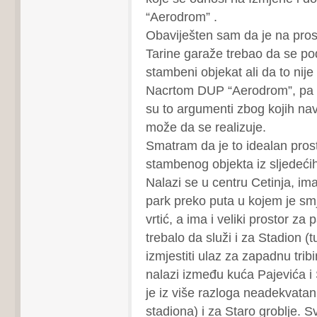
“Aerodrom” .
Obaviješten sam da je na prost
Tarine garaže trebao da se pod
stambeni objekat ali da to nij
Nacrtom DUP “Aerodrom”, pa 
su to argumenti zbog kojih na
može da se realizuje.
Smatram da je to idealan prost
stambenog objekta iz sljedećih
Nalazi se u centru Cetinja, ima
park preko puta u kojem je smj
vrtić, a ima i veliki prostor za p
trebalo da služi i za Stadion (t
izmjestiti ulaz za zapadnu trib
nalazi između kuća Pajevića i 
je iz više razloga neadekvatan 
stadiona) i za Staro groblje. 