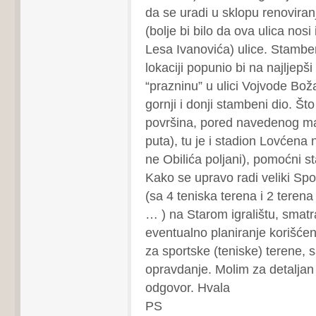
da se uradi u sklopu renoviran
(bolje bi bilo da ova ulica nos
Lesa Ivanovića) ulice. Stambe
lokaciji popunio bi na najljepš
“prazninu” u ulici Vojvode Bož
gornji i donji stambeni dio. Što
površina, pored navedenog ma
puta), tu je i stadion Lovćena n
ne Obilića poljani), pomoćni s
Kako se upravo radi veliki Sp
(sa 4 teniska terena i 2 teren
… ) na Starom igralištu, smatr
eventualno planiranje korišće
za sportske (teniske) terene,
opravdanje. Molim za detaljan 
odgovor. Hvala
PS