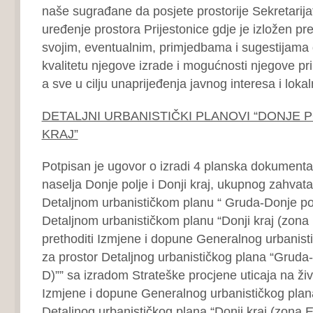
naše sugrađane da posjete prostorije Sekretarijat
uređenje prostora Prijestonice gdje je izložen pr
svojim, eventualnim, primjedbama i sugestijama 
kvalitetu njegove izrade i mogućnosti njegove pr
a sve u cilju unaprijeđenja javnog interesa i loka
DETALJNI URBANISTIČKI PLANOVI “DONJE PO
KRAJ”
Potpisan je ugovor o izradi 4 planska dokument
naselja Donje polje i Donji kraj, ukupnog zahvat
Detaljnom urbanističkom planu “ Gruda-Donje pol
Detaljnom urbanističkom planu “Donji kraj (zona 
prethoditi Izmjene i dopune Generalnog urbanist
za prostor Detaljnog urbanističkog plana “Gruda
D)”” sa izradom Strateške procjene uticaja na živ
Izmjene i dopune Generalnog urbanističkog plana
Detaljnog urbanističkog plana “Donji kraj (zona 