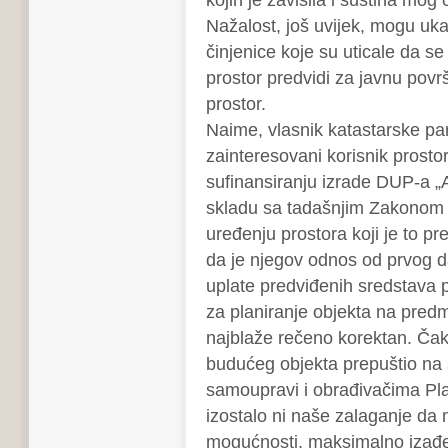
Nažalost, još uvijek, mogu uk
činjenice koje su uticale da s
prostor predvidi za javnu povr
prostor.
Naime, vlasnik katastarske par
zainteresovani korisnik prosto
sufinansiranju izrade DUP-a „
skladu sa tadašnjim Zakonom o
uređenju prostora koji je to pr
da je njegov odnos od prvog 
uplate predviđenih sredstava 
za planiranje objekta na predme
najblaže rečeno korektan. Čak 
budućeg objekta prepuštio na s
samoupravi i obrađivačima Plan
izostalo ni naše zalaganje da 
mogućnosti, maksimalno izađe 