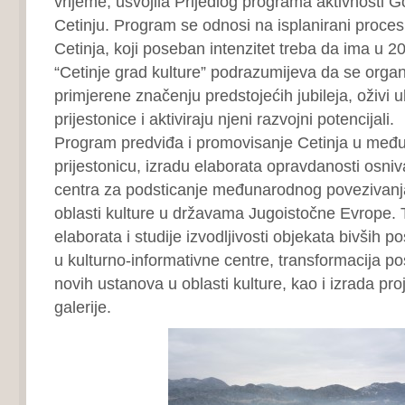
vrijeme, usvojila Prijedlog programa aktivnosti G
Cetinju. Program se odnosi na isplanirani proces 
Cetinja, koji poseban intenzitet treba da ima u 2
“Cetinje grad kulture” podrazumijeva da se organi
primjerene značenju predstojećih jubileja, oživi ul
prijestonice i aktiviraju njeni razvojni potencijali.
Program predviđa i promovisanje Cetinja u međ
prijestonicu, izradu elaborata opravdanosti osni
centra za podsticanje međunarodnog poveziva
oblasti kulture u državama Jugoistočne Evrope. T
elaborata i studije izvodljivosti objekata bivših p
u kulturno-informativne centre, transformacija pos
novih ustanova u oblasti kulture, kao i izrada pr
galerije.