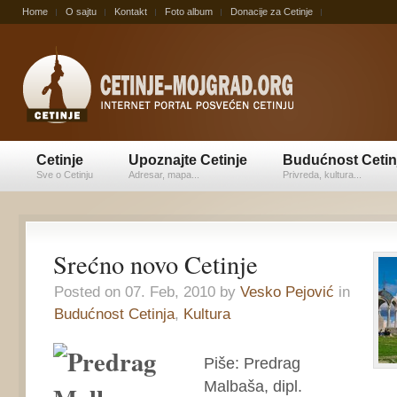
Home
O sajtu
Kontakt
Foto album
Donacije za Cetinje
Cetinje
Upoznajte Cetinje
Budućnost Cetin
Sve o Cetinju
Adresar, mapa...
Privreda, kultura...
Srećno novo Cetinje
Posted on 07. Feb, 2010 by
Vesko Pejović
in
Budućnost Cetinja
,
Kultura
Piše: Predrag
Malbaša, dipl.