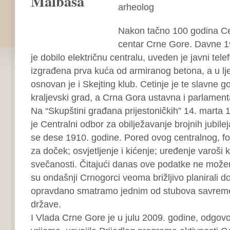
arheolog
Nakon tačno 100 godina Cet
centar Crne Gore. Davne 1
je dobilo električnu centralu, uveden je javni tele
izgrađena prva kuća od armiranog betona, a u lj
osnovan je i Skejting klub. Cetinje je te slavne g
kraljevski grad, a Crna Gora ustavna i parlament
Na “Skupštini građana prijestoničkih” 14. marta 
je Centralni odbor za obilježavanje brojnih jubilej
se dese 1910. godine. Pored ovog centralnog, for
za doček; osvjetljenje i kićenje; uređenje varoši 
svečanosti. Čitajući danas ove podatke ne možem
su ondašnji Crnogorci veoma brižljivo planirali d
opravdano smatramo jednim od stubova savrem
države.
I Vlada Crne Gore je u julu 2009. godine, odgov