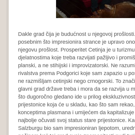
Dakle grad čija je budućnost u njegovoj prošlosti
posebnim što impresionira strance je upravo ono
njegovu prošlost. Prosperitet Cetinja je u turizmu i
djelatnostima koje treba razvijati pažljivo i promiš
planski, a ne stihijski i improvizatorski. Ne razum
rivalstva prema Podgorici koje sam zapazio u pos
ne razmišljam cetinjski nego crnogorski. To znač
glavni grad države treba i mora da se razvija u
što dugoročno gledano ide u prilog ekskluzivnost
prijestonice koja će u skladu, kao što sam reka
konceptima plasmana i umijećem da kapitalizuje
najbolje očuvati svoj status stare prijestonice. 
Salzburgu bio sam impresioniran ljepotom, ured