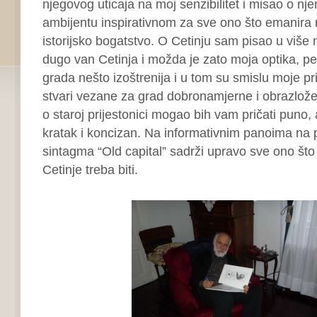
njegovog uticaja na moj senzibilitet i misao o nj
ambijentu inspirativnom za sve ono što emanira
istorijsko bogatstvo. O Cetinju sam pisao u više 
dugo van Cetinja i možda je zato moja optika, p
grada nešto izoštrenija i u tom su smislu moje p
stvari vezane za grad dobronamjerne i obrazlož
o staroj prijestonici mogao bih vam pričati puno, a
kratak i koncizan. Na informativnim panoima na 
sintagma “Old capital” sadrži upravo sve ono št
Cetinje treba biti.