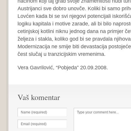
načinom koji taj grad svoje znamenitosti nudi turi
Austrijanci sve dobro unovče. Koliki bi samo pri
Lovćen kada bi se svi njegovi potencijali iskoriš
logiku kapitala i motive zarade, ali bi bilo napros
cetinjskoj kotlini niknu jednog dana na primjer če
željeza i stakla, koliko god bi se pravdala njihov
Modernizacija ne smije biti devastacija postojeće
čest slučaj u tranzicijskim vremenima.
Vera Gavrilović, “Pobjeda” 20.09.2008.
Vaš komentar