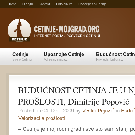
Home
O sajtu
Kontakt
Foto album
Donacije za Cetinje
Cetinje
Upoznajte Cetinje
Budućnost Cetin
Sve o Cetinju
Adresar, mapa...
Privreda, kultura...
BUDUĆNOST CETINJA JE U 
PROŠLOSTI, Dimitrije Popović
Posted on 04. Dec, 2009 by
Vesko Pejović
in
Buduć
Valorizacija prošlosti
– Cetinje je moj rodni grad i sve što sam stariji p