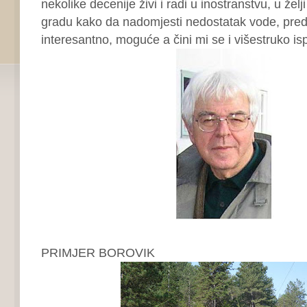
nekolike decenije živi i radi u inostranstvu, u ž
gradu kako da nadomjesti nedostatak vode, pre
interesantno, moguće a čini mi se i višestruko isp
PRIMJER BOROVIK