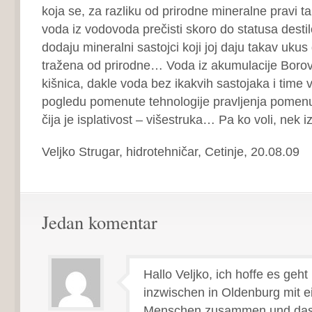
koja se, za razliku od prirodne mineralne pravi t
voda iz vodovoda prečisti skoro do statusa dest
dodaju mineralni sastojci koji joj daju takav ukus
tražena od prirodne… Voda iz akumulacije Borovik
kišnica, dakle voda bez ikakvih sastojaka i tim
pogledu pomenute tehnologije pravljenja pomenu
čija je isplativost – višestruka… Pa ko voli, nek iz
Veljko Strugar, hidrotehničar, Cetinje, 20.08.09
Jedan komentar
Hallo Veljko, ich hoffe es geht 
inzwischen in Oldenburg mit e
Menschen zusammen und das s