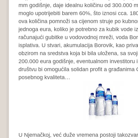
mm godišnje, daje idealnu količinu od 300.000 m³
moglo upotrijebiti barem 60%, što iznosi cca. 18
ova količina pomnoži sa cijenom struje po kubn
jednoga eura, koliko je potrebno za kubik vode i
računajući gubitke u vodovodnoj mreži, voda Bor
isplativa. U stvari, akumulacija Borovik, kao priva
obzirom na sredstva koja bi bila uložena, sa svo
200.000 eura godišnje, eventualnom investitoru 
društvu bi omogućila solidan profit a građanima 
posebnog kvaliteta…
U Njemačkoj, već duže vremena postoji takozva