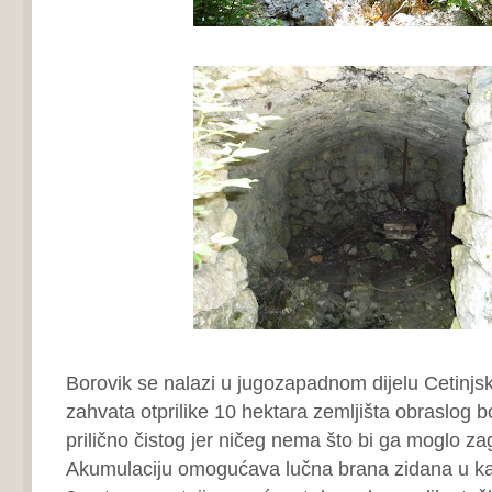
Borovik se nalazi u jugozapadnom dijelu Cetinjsk
zahvata otprilike 10 hektara zemljišta obraslog b
prilično čistog jer ničeg nema što bi ga moglo zag
Akumulaciju omogućava lučna brana zidana u ka