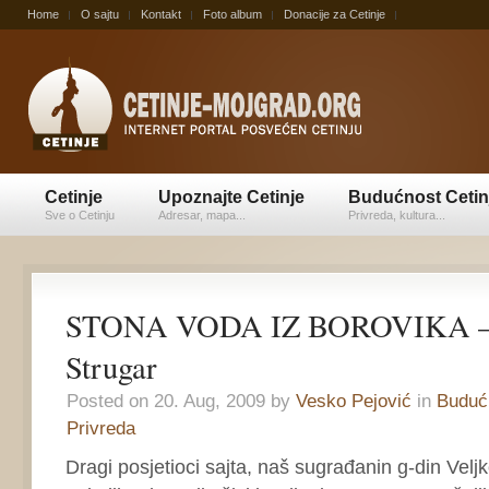
Home
O sajtu
Kontakt
Foto album
Donacije za Cetinje
Cetinje
Upoznajte Cetinje
Budućnost Cetin
Sve o Cetinju
Adresar, mapa...
Privreda, kultura...
STONA VODA IZ BOROVIKA – 
Strugar
Posted on 20. Aug, 2009 by
Vesko Pejović
in
Budućn
Privreda
Dragi posjetioci sajta, naš sugrađanin g-din Veljk