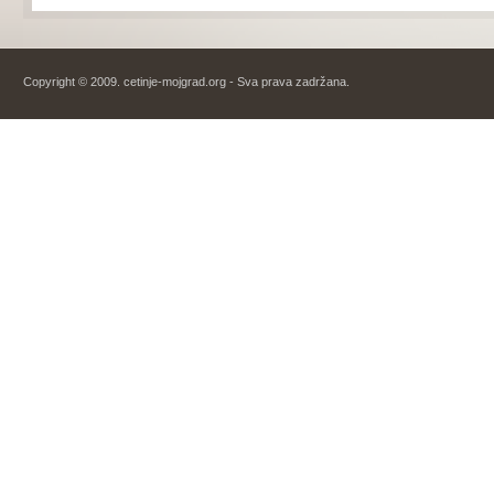
Copyright © 2009. cetinje-mojgrad.org - Sva prava zadržana.