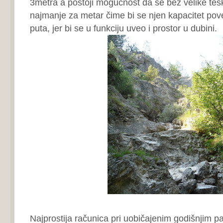
3metra a postoji mogućnost da se bez velike te
najmanje za metar čime bi se njen kapacitet pov
puta, jer bi se u funkciju uveo i prostor u dubini.
Najprostija računica pri uobičajenim godišnjim