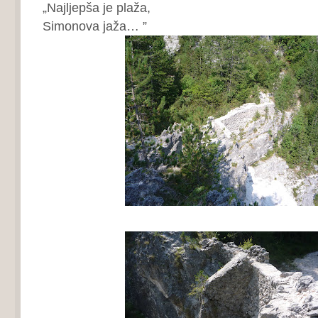
„Najljepša je plaža,
Simonova jaža… ”