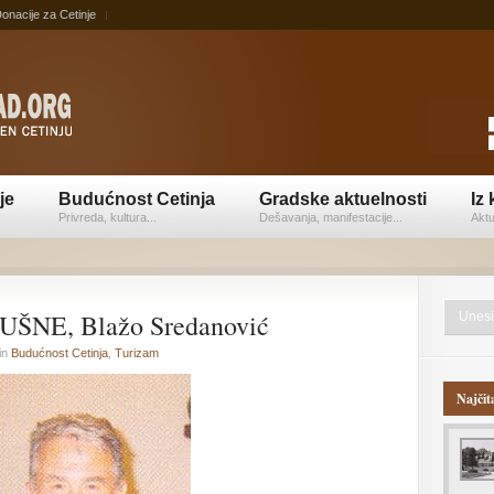
onacije za Cetinje
je
Budućnost Cetinja
Gradske aktuelnosti
Iz 
Privreda, kultura...
Dešavanja, manifestacije...
Aktu
ŠNE, Blažo Sredanović
in
Budućnost Cetinja
,
Turizam
Najčit