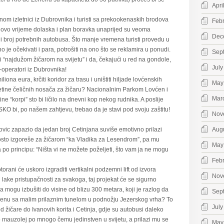
Apri
nom izletnici iz Dubrovnika i turisti sa prekookenaskih brodova
Feb
Njihovo vrijeme dolaska i plan boravka unaprijed su veoma
Dec
 i broj potrebnih autobusa. Što manje vremena turisti provedu u
o je očekivati i para, potrošiti na ono što se reklamira u ponudi.
Sep
ili “najdužom žičarom na svijetu” i da, čekajući u red na gondole,
July
r-operatori iz Dubrovnika!
iona eura, krčiti koridor za trasu i uništiti hiljade lovćenskih
May
setine čeličnih nosača za žičaru? Nacionalnim Parkom Lovćen i
Mar
ne “korpi” sto bi ličilo na dnevni kop nekog rudnika. A poslije
KO bi, po našem zahtjevu, trebao da je stavi pod svoju zaštitu!
Nov
ovic zapazio da jedan broj Cetinjana suviše emotivno prilazi
Aug
sto izgoreše za žičarom “ka Vladika za Lesendrom”, pa mu
May
po principu: “Ništa vi ne možete poželjeti, što vam ja ne mogu
Feb
rani će uskoro izgraditi vertikalni podzemni lift od izvora
Nov
 lake pristupačnosti za svakoga, taj projekat će se sigurno
ora mogu izbušiti do visine od blizu 300 metara, koji je razlog da
Sep
ćenu sa malim prilaznim tunelom u podnožju Jezerskog vrha? To
July
 od žičare do Ivanovih korita i Cetinja, gdje su autobusi daleko
amo mauzolej po mnogo čemu jedinstven u svijetu, a prilazi mu se
May