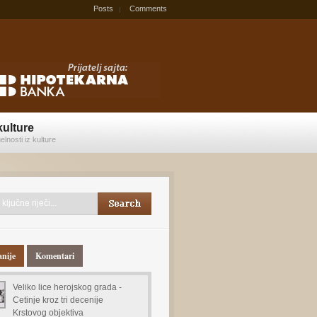
Posts
Comments
kulture
elnosti iz kulture
anije
Komentari
Veliko lice herojskog grada -
Cetinje kroz tri decenije
Krstovog objektiva