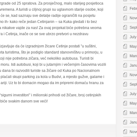
 zgrade od 25 spratova. Za prosječnog, malo starijeg posjetioca
Feb
remena. A turisti u ciljnoj grupi su uglavnom starije osobe, koji
e se, kad saznaju sve detalje radije ograničiti na posjetu
Nov
mo ih- kako reče jedan Cetinjanin – sa Kuka gledati i to bez
Sep
a nikakve vajde za nas! Za ovaj projekat biće potrebna veoma
a i Cetinja, inače ce se sve ubrzo pretvori u nezdravu
July
avljuje da će izgradnjom žicare Cetinje postati ”u suštini,
May
ta turistima, što je podiglo standard stanovništvu u primorju, u
Mar
koji nije potrebna zičara, već nekoliko autobusa. Turisti bi
moru. Isti autobusi, koji bi u jutarnjim i večernjim časovima vozili
Jan
oku dana bi razvodili turiste sa žičare od Kuka po Nacionalnom
Nov
i plaćali skupi parking za kola u Budvi, a mjesto gužve, galame i
oj ariji. Uz to bi domacin mogao da im pripremi domaću hranu za
Sep
July
sigurni investitori” i milionski prihodi od žičare, broj cetinjskih
u biće svakim danom sve veći!
May
Mar
Jan
Nov