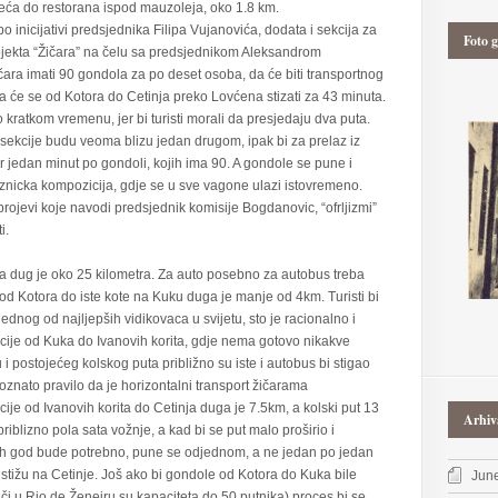
treća do restorana ispod mauzoleja, oko 1.8 km.
o inicijativi predsjednika Filipa Vujanovića, dodata i sekcija za
Foto g
projekta “Žičara” na čelu sa predsjednikom Aleksandrom
čara imati 90 gondola za po deset osoba, da će biti transportnog
 da će se od Kotora do Cetinja preko Lovćena stizati za 43 minuta.
 kratkom vremenu, jer bi turisti morali da presjedaju dva puta.
sekcije budu veoma blizu jedan drugom, ipak bi za prelaz iz
r jedan minut po gondoli, kojih ima 90. A gondole se pune i
znicka kompozicija, gdje se u sve vagone ulazi istovremeno.
brojevi koje navodi predsjednik komisije Bogdanovic, “ofrljizmi”
i.
a dug je oko 25 kilometra. Za auto posebno za autobus treba
od Kotora do iste kote na Kuku duga je manje od 4km. Turisti bi
ednog od najljepših vidikovaca u svijetu, sto je racionalno i
kcije od Kuka do Ivanovih korita, gdje nema gotovo nikakve
u i postojećeg kolskog puta približno su iste i autobus bi stigao
znato pravilo da je horizontalni transport žičarama
je od Ivanovih korita do Cetinja duga je 7.5km, a kolski put 13
Arhiv
priblizno pola sata vožnje, a kad bi se put malo proširio i
ko ih god bude potrebno, pune se odjednom, a ne jedan po jedan
 stižu na Cetinje. Još ako bi gondole od Kotora do Kuka bile
Jun
či u Rio de Ženeiru su kapaciteta do 50 putnika) proces bi se