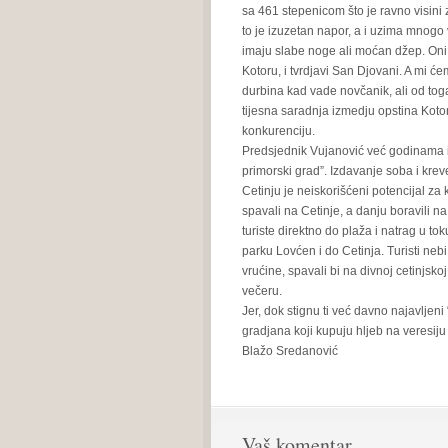
sa 461 stepenicom što je ravno visini
to je izuzetan napor, a i uzima mnogo v
imaju slabe noge ali moćan džep. Oni ć
Kotoru, i tvrdjavi San Djovani. A mi će
durbina kad vade novčanik, ali od tog
tijesna saradnja izmedju opstina Kotor
konkurenciju.
Predsjednik Vujanović već godinama izj
primorski grad”. Izdavanje soba i kreve
Cetinju je neiskorišćeni potencijal za 
spavali na Cetinje, a danju boravili na 
turiste direktno do plaža i natrag u t
parku Lovćen i do Cetinja. Turisti neb
vrućine, spavali bi na divnoj cetinjsk
večeru.
Jer, dok stignu ti već davno najavljeni “
gradjana koji kupuju hljeb na veresij
Blažo Sredanović
Vaš komentar