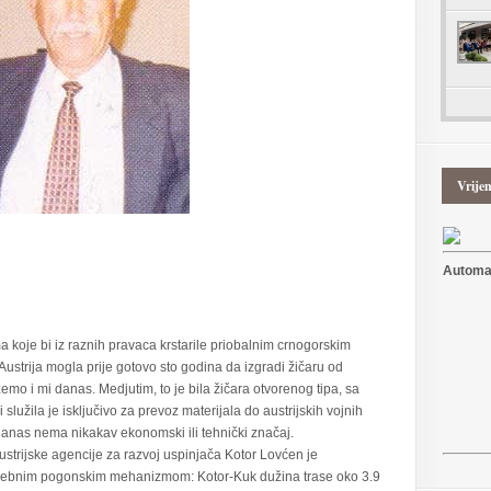
Vrije
Automat
 koje bi iz raznih pravaca krstarile priobalnim crnogorskim
ustrija mogla prije gotovo sto godina da izgradi žičaru od
mo i mi danas. Medjutim, to je bila žičara otvorenog tipa, sa
služila je isključivo za prevoz materijala do austrijskih vojnih
 danas nema nikakav ekonomski ili tehnički značaj.
ustrijske agencije za razvoj uspinjača Kotor Lovćen je
posebnim pogonskim mehanizmom: Kotor-Kuk dužina trase oko 3.9