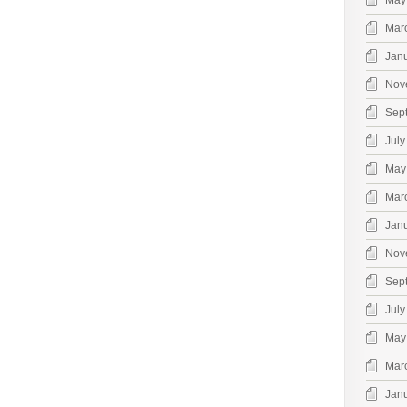
May
Mar
Jan
Nov
Sep
July
May
Mar
Jan
Nov
Sep
July
May
Mar
Jan