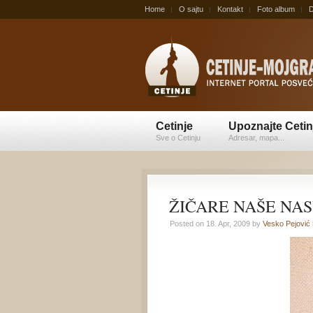
Home
O sajtu
Kontakt
Foto album
D
Cetinje
Upoznajte Cetin
Sve o Cetinju
Adresar, mapa...
ŽIČARE NAŠE NASU
Posted on 18. Apr, 2009 by
Vesko Pejović