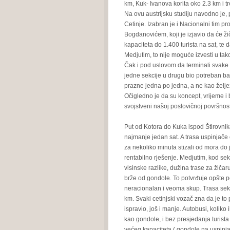
km, Kuk- Ivanova korita oko 2.3 km i 
Na ovu austrijsku studiju navodno je, p
Cetinje. Izabran je i Nacionalni tim 
Bogdanovićem, koji je izjavio da će ži
kapaciteta do 1.400 turista na sat, te
Medjutim, to nije moguće izvesti u tako
Čak i pod uslovom da terminali svake 
jedne sekcije u drugu bio potreban ba
prazne jedna po jedna, a ne kao želje
Očigledno je da su koncept, vrijeme i 
svojstveni našoj poslovičnoj površnost
Put od Kotora do Kuka ispod Štirovnik
najmanje jedan sat. A trasa uspinjače 
za nekoliko minuta stizali od mora do j
rentabilno rješenje. Medjutim, kod se
visinske razlike, dužina trase za žičar
brže od gondole. To potvrđuje opšte po
neracionalan i veoma skup. Trasa sekci
km. Svaki cetinjski vozač zna da je to 
ispravio, još i manje. Autobusi, koli
kao gondole, i bez presjedanja turista
većeg kapaciteta ( gondole na uspinja