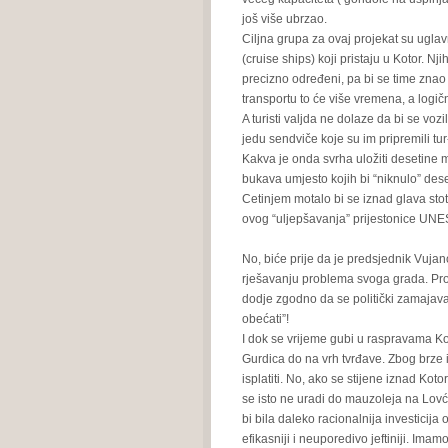
još više ubrzao.
Ciljna grupa za ovaj projekat su uglav
(cruise ships) koji pristaju u Kotor. 
precizno određeni, pa bi se time znao
transportu to će više vremena, a logičn
A turisti valjda ne dolaze da bi se voz
jedu sendviče koje su im pripremili tu
Kakva je onda svrha uložiti desetine mil
bukava umjesto kojih bi “niknulo” de
Cetinjem motalo bi se iznad glava stoti
ovog “uljepšavanja” prijestonice UNES
No, biće prije da je predsjednik Vujan
rješavanju problema svoga grada. Pro
dodje zgodno da se politički zamajava 
obećati”!
I dok se vrijeme gubi u raspravama Koto
Gurdica do na vrh tvrđave. Zbog brze i
isplatiti. No, ako se stijene iznad Kot
se isto ne uradi do mauzoleja na Lov
bi bila daleko racionalnija investicija
efikasniji i neuporedivo jeftiniji. Im