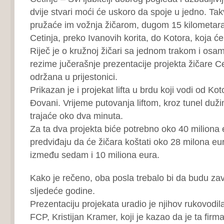
dvije stvari moći će uskoro da spoje u jedno. Ta
pružaće im vožnja žičarom, dugom 15 kilometara,
Cetinja, preko Ivanovih korita, do Kotora, koja će 
Riječ je o kružnoj žičari sa jednom trakom i osam
rezime jučerašnje prezentacije projekta žičare Cet
održana u prijestonici.
Prikazan je i projekat lifta u brdu koji vodi od K
Đovani. Vrijeme putovanja liftom, kroz tunel duž
trajaće oko dva minuta.
Za ta dva projekta biće potrebno oko 40 miliona e
predviđaju da će žičara koštati oko 28 milona eura
između sedam i 10 miliona eura.
Kako je rečeno, oba posla trebalo bi da budu za
sljedeće godine.
Prezentaciju projekata uradio je njihov rukovodila
FCP, Kristijan Kramer, koji je kazao da je ta fir