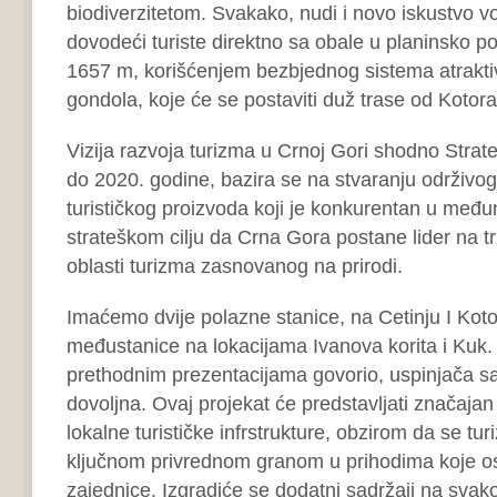
biodiverzitetom. Svakako, nudi i novo iskustvo v
dovodeći turiste direktno sa obale u planinsko po
1657 m, korišćenjem bezbjednog sistema atrakti
gondola, koje će se postaviti duž trase od Kotora
Vizija razvoja turizma u Crnoj Gori shodno Strate
do 2020. godine, bazira se na stvaranju održivog
turističkog proizvoda koji je konkurentan u među
strateškom cilju da Crna Gora postane lider na t
oblasti turizma zasnovanog na prirodi.
Imaćemo dvije polazne stanice, na Cetinju I Kotor
međustanice na lokacijama Ivanova korita i Kuk
prethodnim prezentacijama govorio, uspinjača sa
dovoljna. Ovaj projekat će predstavljati značajan
lokalne turističke infrstrukture, obzirom da se tu
ključnom privrednom granom u prihodima koje os
zajednice. Izgradiće se dodatni sadržaji na svako