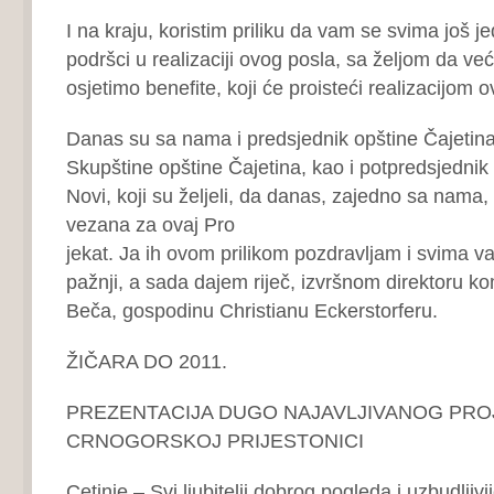
I na kraju, koristim priliku da vam se svima još 
podršci u realizaciji ovog posla, sa željom da v
osjetimo benefite, koji će proisteći realizacijom o
Danas su sa nama i predsjednik opštine Čajetina
Skupštine opštine Čajetina, kao i potpredsjednik
Novi, koji su željeli, da danas, zajedno sa nama, 
vezana za ovaj Pro
jekat. Ja ih ovom prilikom pozdravljam i svima 
pažnji, a sada dajem riječ, izvršnom direktoru k
Beča, gospodinu Christianu Eckerstorferu.
ŽIČARA DO 2011.
PREZENTACIJA DUGO NAJAVLJIVANOG PRO
CRNOGORSKOJ PRIJESTONICI
Cetinje – Svi ljubitelji dobrog pogleda i uzbudljiv