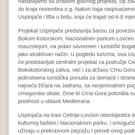
nastavljamo sa izradom glavnog projekta, čiji z
do kraja novembra o.g. Nakon toga raspisaćemo 
Uspinjače i lifta u brdu, koja će trajati od 6-8 mje
Projekat Uspinjače predstavlja šansu za poveziv
Bokom Kotorskom, Nacionalnim parkom Lovćen 
mauzolejom, na jedan savremen i turistički bogat
jako atraktivan način. U pogledu turizma, ova U
će predstavljati centralni projekat za područje Cet
Bokokotorskog zaliva, već i za državu Crnu Goru.
jedinstvena turistička ponuda za domaće i strane
najveća žičara na Jadranu, sa nevjerovatnim po
crnogorske obale, čime bi Crna Gora potvrdila s
prednost u oblasti Mediterana.
Uspinjača na trasi Cetinje-Lovćen obezbijediće b
kulturnoj baštini i Nacionalnom parku, i omogući
uživaju u prekrasnom pejzažu I prirodi ovog podr