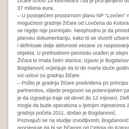
žičare iznosi 15 kilometara i da je procijenjeno d
37 miliona eura.
– U postojećem prostornom planu NP “Lovćen” n
mogućnost gradnje žičare od Lovćena do Kotora.
se nigdje nije pominjalo. Neophodno je da prive
plansku dokumentaciju, kako bi se stvorili urbanis
i definisale dalje aktivnosti vezane za raspisivan
objekta. U prethodnom peoriodu urađen je idejni 
Žičara bi imala četiri stanice, izjavio je Bogdanov
Bogdanović ocjenjuje da bi do marta iduće godin
svi uslovi za gradnju žičare.
– Pošto je gradnja žičare predviđena po principu
partnerstva, slijede pregovori sa potencijalnim p
je da izgradnja traje od devet do 12 mjeseci. Defi
mogla da bude operativna u ljetnjim mjesecima 2
gradnja počela 2011, dodao je Bogdanović.
Pozivajući se na studije izvodljivosti, Bogdanovi
procjenjuje da bi se žičarom od Cetinja do Kotora