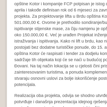
opštine Kotor i kompanije FCP potpisan je istog 
aprila i takođe definisan rok od 6 mjeseci za zav
projekta. Za projektovanje lifta u Brdu opština Ko
501.000,00 €. Ovome je prethodilo sondiranje/buš
ispitivanje stijenske mase, za čiju namjenu je opš
oko 150.000,00 €. Već je urađen Projekat inženj
istraživanja i ispitivanja. Kako ni lift u brdu, ka
postojati bez dodatne turističke ponude, do 15. 
opština Kotor će raspisati i tender za dodjelu kon
sadržaje tih objekata koji će se naći u budućoj p
Đovani. Na taj način lokacija se u cjelosti čini p
zainteresovanim turistima, a ponuda komplement
stvaraju osnovni uslovi za bolje iskorišćenje post
potencijala.
Realizacija oba projekta, odvija se shodno utvrđe
potvrđuje i današnja prezentacija idejnog rješen