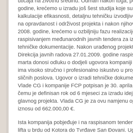
uticaja na životnu sredinu. Odmah nakon toga, 
godine, krećemo u izradu još šest studija koje su
kalkulacije efikasnosti, detaljnu tehničku izvodlji
na opravdanost i održivost projekta i nakon njih
2008. godine, krećemo u ozbiljniju fazu realizaci
raspisivanjem međunarodnih javnih tendera za iz
tehničke dokumentacije. Nakon urađenog projek
Direkcija javnih radova 27.01.2009. godine raspis
marta donosi odluku o dodjeli ugovora kompaniji
ima visoko stručno i profesionalno iskustvo u pro
sličnih poslova. Ugovor o izradi tehničke dokume
Vlade CG i kompanije FCP potpisan je 30. aprila 
čemu je definisan rok od 6 mjeseci za izradu idej
glavnog projekta. Vlada CG je za ovu namjenu opr
iznosu od 662.000,00 €.
Ista kompanija pobjeđuje i na raspisanom tender
lifta u brdu od Kotora do Tvrđave San Đovani. 