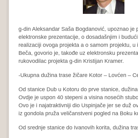
g-din Aleksandar Saša Bogdanović, upoznao je p
elektronske prezentacije, o dosadašnjim i buduć
realizaciji ovoga projekta a o samom projektu, u
Beča, govorio je, takođe uz elektronsku prezentac
rukovodilac projekta g-din Kristijan Kramer.
-Ukupna dužina trase žičare Kotor – Lovćen – Ce
Od stanice Dub u Kotoru do prve stanice, dužina
Ovdje je uspon 40 stepeni a visina nosećih stub
Ovo je i najatraktivniji dio Uspinjače jer se duž o
iz gondola pruža veličanstveni pogled na Boku k
Od srednje stanice do Ivanovih korita, dužina tr