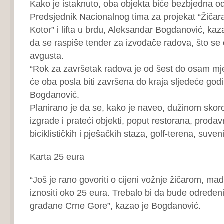
Kako je istaknuto, oba objekta biće bezbjedna o
Predsjednik Nacionalnog tima za projekat “Žičar
Kotor” i lifta u brdu, Aleksandar Bogdanović, kaza
da se raspiše tender za izvođače radova, što se
avgusta.
“Rok za završetak radova je od šest do osam m
će oba posla biti završena do kraja sljedeće godi
Bogdanović.
Planirano je da se, kako je naveo, dužinom skoro 
izgrade i prateći objekti, poput restorana, prodavn
biciklističkih i pješačkih staza, golf-terena, suven
Karta 25 eura
“Još je rano govoriti o cijeni vožnje žičarom, mad
iznositi oko 25 eura. Trebalo bi da bude određeni
građane Crne Gore”, kazao je Bogdanović.