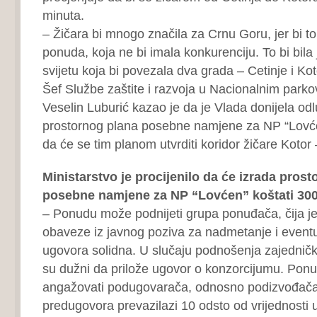
minuta.
– Žičara bi mnogo značila za Crnu Goru, jer bi to 
ponuda, koja ne bi imala konkurenciju. To bi bila 
svijetu koja bi povezala dva grada – Cetinje i Kot
Šef Službe zaštite i razvoja u Nacionalnim park
Veselin Luburić kazao je da je Vlada donijela odl
prostornog plana posebne namjene za NP “Lovće
da će se tim planom utvrditi koridor žičare Kotor
Ministarstvo je procijenilo da će izrada pros
posebne namjene za NP “Lovćen” koštati 300
– Ponudu može podnijeti grupa ponuđača, čija j
obaveze iz javnog poziva za nadmetanje i eventu
ugovora solidna. U slučaju podnošenja zajednič
su dužni da prilože ugovor o konzorcijumu. Po
angažovati podugovarača, odnosno podizvođača.
predugovora prevazilazi 10 odsto od vrijednosti