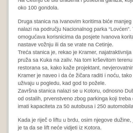
oko 100 gondola.
Druga stanica na Ivanovim koritima biće manjeg k
nalazi na području Nacionalnog parka “Lovćen”. 
omogućava korisnicima da posjete Ivanova korita
nastave vožnju ili da se vrate na Cetinje.
Treća stanica je, rekao je Kramer, najatraktivnij
pruža sa Kuka na zaliv. Na tom krševitom terenu 
restorana sa, kako kaže projektant, nevjerovatn
Kramer je naveo i da će žičara raditi i noću, tak
uživaju u pogledu, kad god to požele.
Završna stanica nalazi se u Kotoru, odnosno D
od ostalih, prvenstveno zbog parkinga koji treba d
imati kapaciteta za 50 autobusa i 250 automobila
Kada je riječ o liftu u brdu, osim njegove dužine, 
je ta da se lift neće vidjeti iz Kotora.