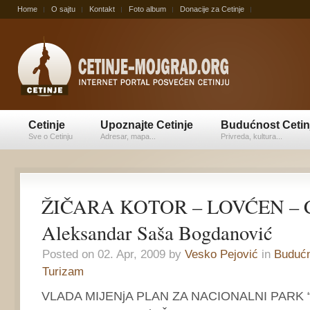
Home
O sajtu
Kontakt
Foto album
Donacije za Cetinje
Cetinje
Upoznajte Cetinje
Budućnost Cetin
Sve o Cetinju
Adresar, mapa...
Privreda, kultura...
ŽIČARA KOTOR – LOVĆEN – 
Aleksandar Saša Bogdanović
Posted on 02. Apr, 2009 by
Vesko Pejović
in
Budućn
Turizam
VLADA MIJENjA PLAN ZA NACIONALNI PARK