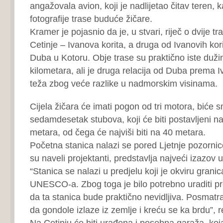
angažovala avion, koji je nadlijetao čitav teren, k
fotografije trase buduće žičare.
Kramer je pojasnio da je, u stvari, riječ o dvije tr
Cetinje – Ivanova korita, a druga od Ivanovih kor
Duba u Kotoru. Obje trase su praktično iste duž
kilometara, ali je druga relacija od Duba prema I
teža zbog veće razlike u nadmorskim visinama.
Cijela žičara će imati pogon od tri motora, biće 
sedamdesetak stubova, koji će biti postavljeni n
metara, od čega će najviši biti na 40 metara.
Početna stanica nalazi se pored Ljetnje pozornice
su naveli projektanti, predstavlja najveći izazov u
“Stanica se nalazi u predjelu koji je okviru grani
UNESCO-a. Zbog toga je bilo potrebno uraditi pro
da ta stanica bude praktično nevidljiva. Posmatra
da gondole izlaze iz zemlje i kreću se ka brdu”, 
Na Cetinju će biti urađena i posebna garaža, koj