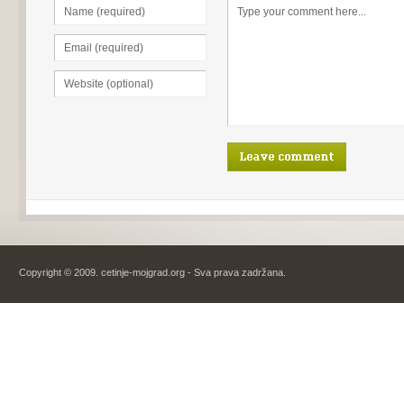
Copyright © 2009. cetinje-mojgrad.org - Sva prava zadržana.