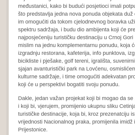
međustanici, kako bi budući posjetioci imali potp
što predstavlja jedna nova ponuda objekata duž č
im omogućiti da tokom cjelodnevnog boravka uži
spektru sadržaja, i budu dio ambijenta koji će pre
najposjećeniju turističku destinaciju u Crnoj Gori
mislim na jednu komplementarnu ponudu, koja ć
izgradnju restorana, kafeterija, info punktova, iz
bicikliste i pješake, golf tereni, igrališta, suven
sjajan avanturistički park na Lovćenu, osmisliće
kulturne sadržaje, i time omogućiti adekvatan pr
koji će u perspektivi bogatiti svoju ponudu.
Dakle, jedan važan projekat koji bi mogao da se z
i koji bi, vjerujem, promijenio ukupnu sliku Cetin
turističke destinacije, koja bi, kroz prezenatciju ist
vrijednosti Nacionalnog praka, promijenila imidž i
Prijestonice.