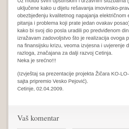
Uz molbu svim opštinskim i državnim službama ( 
uključene kako u dijelu rešavanja imovinsko-prav
obezbjeđenju kvalitetnog napajanja električnom e
pitanja i problema koji prate jedan ovakav posao
kako bi svoj dio posla uradili po predviđenom d
izražavam zadovoljstvo što je realizacija ovoga p
na finansijsku krizu, veoma izvjesna i uvjerenje d
razloga, značajana za dalji razvoj Cetinja.
Neka je srećno!!!
(Izvještaj sa prezentacije projekta Žičara KO-LO
sajta pripremio Vesko Pejović).
Cetinje, 02.04.2009.
Vaš komentar