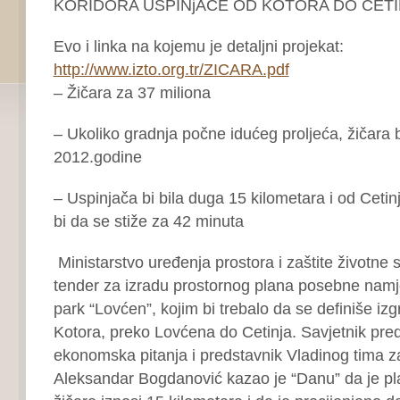
KORIDORA USPINjAČE OD KOTORA DO CETI
Evo i linka na kojemu je detaljni projekat:
http://www.izto.org.tr/ZICARA.pdf
– Žičara za 37 miliona
– Ukoliko gradnja počne idućeg proljeća, žičara b
2012.godine
– Uspinjača bi bila duga 15 kilometara i od Ceti
bi da se stiže za 42 minuta
Ministarstvo uređenja prostora i zaštite životne s
tender za izradu prostornog plana posebne namj
park “Lovćen”, kojim bi trebalo da se definiše iz
Kotora, preko Lovćena do Cetinja. Savjetnik pre
ekonomska pitanja i predstavnik Vladinog tima za
Aleksandar Bogdanović kazao je “Danu” da je pl