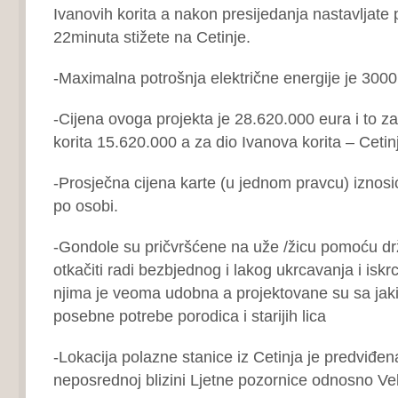
Ivanovih korita a nakon presijedanja nastavljate pu
22minuta stižete na Cetinje.
-Maximalna potrošnja električne energije je 300
-Cijena ovoga projekta je 28.620.000 eura i to z
korita 15.620.000 a za dio Ivanova korita – Ceti
-Prosječna cijena karte (u jednom pravcu) iznosi
po osobi.
-Gondole su pričvršćene na uže /žicu pomoću dr
otkačiti radi bezbjednog i lakog ukrcavanja i iskr
njima je veoma udobna a projektovane su sa ja
posebne potrebe porodica i starijih lica
-Lokacija polazne stanice iz Cetinja je predviđe
neposrednoj blizini Ljetne pozornice odnosno Ve