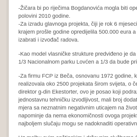
-Žičara bi po riječima Bogdanovića mogla biti op
polovini 2010 godine.
-Za izradu glavnoga projekta, čiji je rok 6 mjese
krajem prošle godine opredijelila 500.000 eura a
izabrati i izvođač radova.
-Kao model vlasničke strukture predviđeno je da 
1/3 Nacionalnom parku Lovćen a 1/3 da bude pri
-Za firmu FCP iz Beča, osnovanu 1972 godine, k
realizovala oko 2500 projekata širom svijeta, o 
direktor g-din Ekestorter, ovo je posao koji podr
jednostavnu tehničku izvodljivost, mali broj dodat
mjera sa neznatnim negativnim uticajem na životn
napominje da nema ekonomičnosti ovoga projekta
najboljem slučaju mogu se nadoknaditi operativni