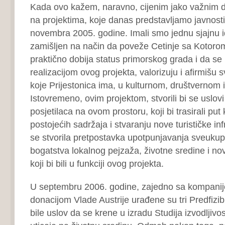
Kada ovo kažem, naravno, cijenim jako važnim 
na projektima, koje danas predstavljamo javnosti
novembra 2005. godine. Imali smo jednu sjajnu ide
zamišljen na način da poveže Cetinje sa Kotorom
praktično dobija status primorskog grada i da s
realizacijom ovog projekta, valorizuju i afirmišu s
koje Prijestonica ima, u kulturnom, društvernom i
Istovremeno, ovim projektom, stvorili bi se uslov
posjetilaca na ovom prostoru, koji bi trasirali pu
postojećih sadržaja i stvaranju nove turističke inf
se stvorila pretpostavka upotpunjavanja sveukup
bogatstva lokalnog pejzaža, životne sredine i nov
koji bi bili u funkciji ovog projekta.
U septembru 2006. godine, zajedno sa kompanij
donacijom Vlade Austrije urađene su tri Predfizibil
bile uslov da se krene u izradu Studija izvodljivos