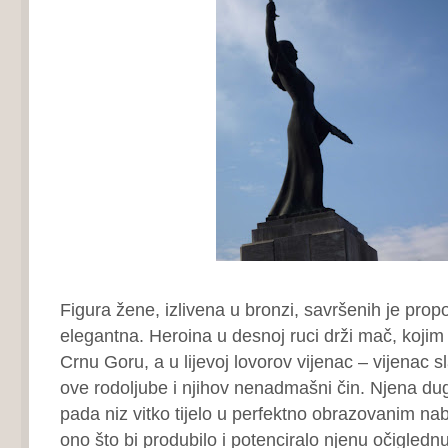
Figura žene, izlivena u bronzi, savršenih je prop
elegantna. Heroina u desnoj ruci drži mač, kojim
Crnu Goru, a u lijevoj lovorov vijenac – vijenac s
ove rodoljube i njihov nenadmašni čin. Njena du
pada niz vitko tijelo u perfektno obrazovanim nab
ono što bi produbilo i potenciralo njenu očiglednu