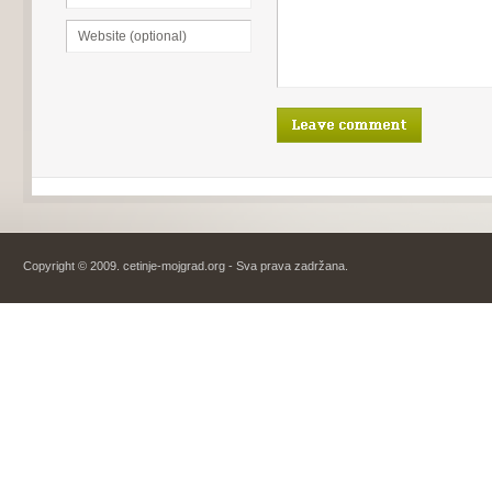
Copyright © 2009. cetinje-mojgrad.org - Sva prava zadržana.