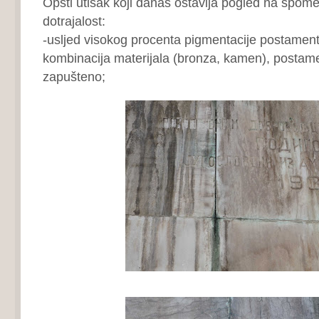
Opšti utisak koji danas ostavlja pogled na spome
dotrajalost:
-usljed visokog procenta pigmentacije postamenta,
kombinacija materijala (bronza, kamen), postame
zapušteno;