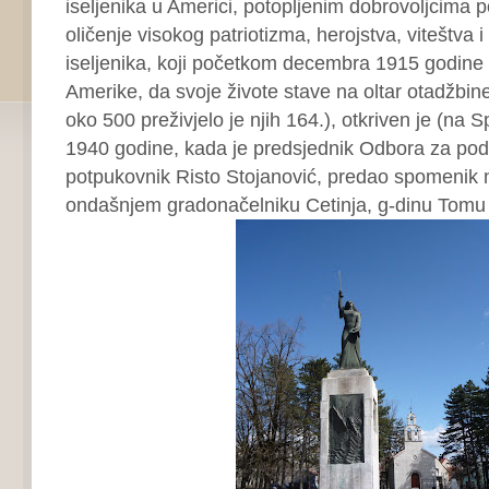
iseljenika u Americi, potopljenim dobrovoljcima
oličenje visokog patriotizma, herojstva, viteštva 
iseljenika, koji početkom decembra 1915 godine 
Amerike, da svoje živote stave na oltar otadžbin
oko 500 preživjelo je njih 164.), otkriven je (na 
1940 godine, kada je predsjednik Odbora za pod
potpukovnik Risto Stojanović, predao spomenik 
ondašnjem gradonačelniku Cetinja, g-dinu Tomu 