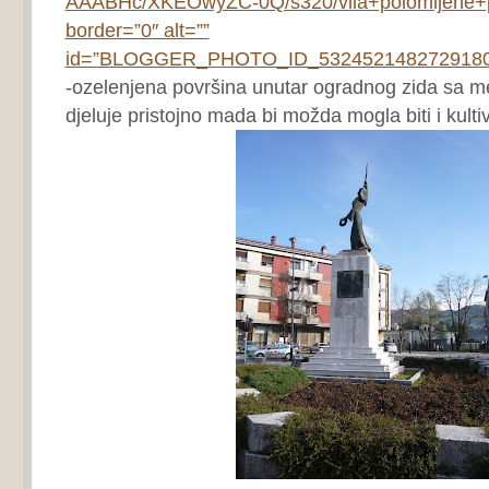
AAABHc/XKEOwyZC-0Q/s320/vila+polomljene+p
border=”0″ alt=””
id=”BLOGGER_PHOTO_ID_53245214827291807
-ozelenjena površina unutar ogradnog zida sa 
djeluje pristojno mada bi možda mogla biti i kultiv