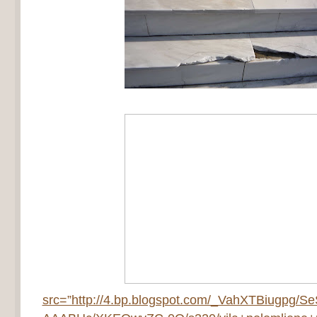
src=”http://4.bp.blogspot.com/_VahXTBiugpg