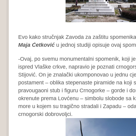
Evo kako stručnjak Zavoda za zaštitu spomenika
Maja Ćetković
u jednoj studiji opisuje ovaj spom
-Ovaj, po svemu monumentalni spomenik, koji je 
ispred Vlaške crkve, napravio je poznati crnogors
Stijović. On je znalački ukomponovao u jednu cjel
postament – oblika stepenaste piramide na koji 
pravougaoni stub i figuru Crnogorke – gorde i d
okrenute prema Lovćenu – simbolu slobode sa k
more u kojem su tragično stradali i Zapadu – oda
crnogorski dobrovoljci.