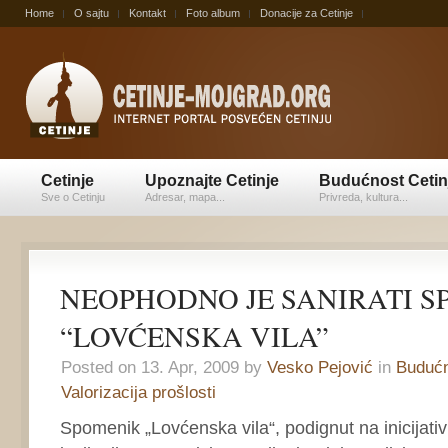
Home
O sajtu
Kontakt
Foto album
Donacije za Cetinje
Cetinje
Upoznajte Cetinje
Budućnost Cetin
Sve o Cetinju
Adresar, mapa...
Privreda, kultura...
NEOPHODNO JE SANIRATI 
“LOVĆENSKA VILA”
Posted on 13. Apr, 2009 by
Vesko Pejović
in
Budućn
Valorizacija prošlosti
Spomenik „Lovćenska vila“, podignut na inicijati