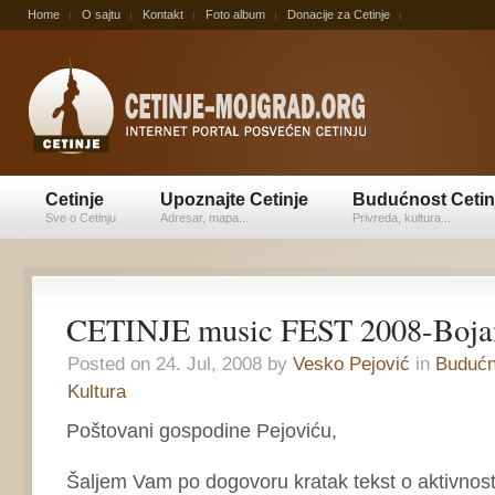
Home
O sajtu
Kontakt
Foto album
Donacije za Cetinje
Cetinje
Upoznajte Cetinje
Budućnost Cetin
Sve o Cetinju
Adresar, mapa...
Privreda, kultura...
CETINJE music FEST 2008-Bojan
Posted on 24. Jul, 2008 by
Vesko Pejović
in
Budućn
Kultura
Poštovani gospodine Pejoviću,
Šaljem Vam po dogovoru kratak tekst o aktivnos