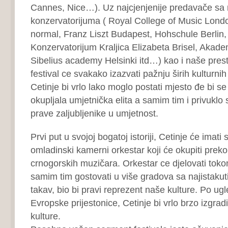
Cannes, Nice…). Uz najcjenjenije predavače sa 
konzervatorijuma ( Royal College of Music London
normal, Franz Liszt Budapest, Hohschule Berlin,
Konzervatorijum Kraljica Elizabeta Brisel, Akadem
Sibelius academy Helsinki itd…) kao i naše prest
festival ce svakako izazvati pažnju širih kulturni
Cetinje bi vrlo lako moglo postati mjesto đe bi se
okupljala umjetnička elita a samim tim i privuklo
prave zaljubljenike u umjetnost.
Prvi put u svojoj bogatoj istoriji, Cetinje će imati 
omladinski kamerni orkestar koji će okupiti preko
crnogorskih muzičara. Orkestar ce djelovati tokom
samim tim gostovati u više gradova sa najistakuti
takav, bio bi pravi reprezent naše kulture. Po ug
Evropske prijestonice, Cetinje bi vrlo brzo izgrad
kulture.