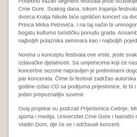
Posebno važan segment festivala jeste očuvanje 
Crne Gore. Svakog dana, tokom trajanja festival
dvorca Kralja Nikole biće upriličen koncert sa 
Princa Mirka Petrovića. I na taj način bi umnogo
bogatu kulturno turističku ponudu grada. Ansambl
najboljih polaznika seminara kao i najboljih poje
Novina u konceptu festivala ove vrste, jeste sva
izdavačke djelatnosti. Sa umjetnicima koji će nast
koncertne sezone napravljen je preliminarni dog
par koncerata. Čime bi festival zadržao autorska 
godine izdao CD sa podijuma prijestonice, te bi i 
jedan prepoznatljiv suvenir.
Ovaj projekat su podrzali Prijestonica Cetinje, Min
sporta i medija, Univerzitet Crne Gore i Narodn
Vladin Dom, dje će se i održavati koncerti.