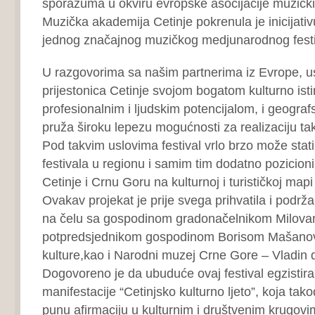
sporazuma u okviru evropske asocijacije muzičk
Muzička akademija Cetinje pokrenula je inicijati
jednog značajnog muzičkog medjunarodnog festi
U razgovorima sa našim partnerima iz Evrope, u
prijestonica Cetinje svojom bogatom kulturno ist
profesionalnim i ljudskim potencijalom, i geogra
pruža široku lepezu mogućnosti za realizaciju ta
Pod takvim uslovima festival vrlo brzo može stati
festivala u regionu i samim tim dodatno pozicionir
Cetinje i Crnu Goru na kulturnoj i turističkoj map
Ovakav projekat je prije svega prihvatila i podrža
na čelu sa gospodinom gradonačelnikom Milova
potpredsjednikom gospodinom Borisom Mašanovi
kulture,kao i Narodni muzej Crne Gore – Vladin
Dogovoreno je da ubuduće ovaj festival egzistira
manifestacije “Cetinjsko kulturno ljeto”, koja tako
punu afirmaciju u kulturnim i društvenim krugovi