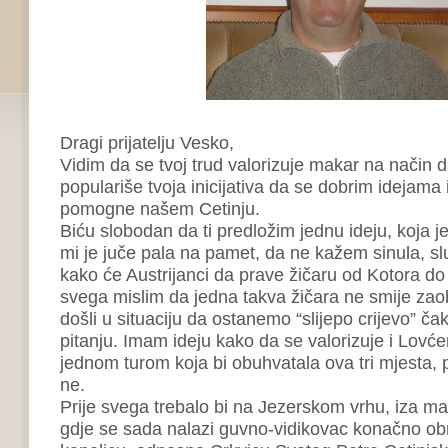
Dragi prijatelju Vesko,
Vidim da se tvoj trud valorizuje makar na način 
populariše tvoja inicijativa da se dobrim idejama 
pomogne našem Cetinju.
Biću slobodan da ti predložim jednu ideju, koja je
mi je juče pala na pamet, da ne kažem sinula, slu
kako će Austrijanci da prave žičaru od Kotora do
svega mislim da jedna takva žičara ne smije zaobi
došli u situaciju da ostanemo “slijepo crijevo” ča
pitanju. Imam ideju kako da se valorizuje i Lovćen
jednom turom koja bi obuhvatala ova tri mjesta, 
ne.
Prije svega trebalo bi na Jezerskom vrhu, iza ma
gdje se sada nalazi guvno-vidikovac konačno ob