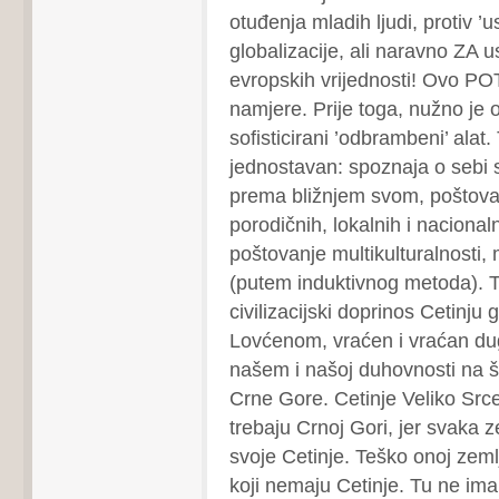
otuđenja mladih ljudi, protiv ’u
globalizacije, ali naravno ZA u
evropskih vrijednosti! Ovo P
namjere. Prije toga, nužno je o
sofisticirani ’odbrambeni’ alat. 
jednostavan: spoznaja o sebi
prema bližnjem svom, poštova
porodičnih, lokalnih i nacionaln
poštovanje multikulturalnosti, m
(putem induktivnog metoda). Te
civilizacijski doprinos Cetinju
Lovćenom, vraćen i vraćan du
našem i našoj duhovnosti na š
Crne Gore. Cetinje Veliko Srce
trebaju Crnoj Gori, jer svaka z
svoje Cetinje. Teško onoj zeml
koji nemaju Cetinje. Tu ne ima 