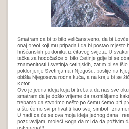
Smatram da bi to bilo veličanstveno, da bi Lovće
onaj oreol koji mu pripada i da bi postao mjesto
hrišćanskih poklonika iz čitavog svijeta. U svak
tačka za hodočašće bi bilo Cetinje gdje bi se oba
znamenitosti i svetinja cetinjskih, zatim bi se iš
poklonjenje Svetinjama i Njegošu, poslije na Nje
obišla Njegoseva rodna kuća, a na kraju bi se ži
Kotor.
Ovo je jedna ideja koja bi trebala da nas sve okup
smatram da je došlo vrijeme da razmišljamo kako 
trebamo da stvorimo nešto po čemu ćemo biti prep
a što ćemo svi prihvatiti kao svoj simbol i zname
U nadi da će se ova moja ideja jednog dana i real
pozdravljam, moleći Boga da mi da da poživim da 
ostvarena!!!