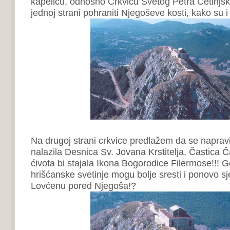
kapelicu, odnosno Crkvicu Svetog Petra Cetinjsko
jednoj strani pohraniti Njegoševe kosti, kako su i 
Na drugoj strani crkvice predlažem da se napravi
nalazila Desnica Sv. Jovana Krstitelja, Častica 
ćivota bi stajala Ikona Bogorodice Filermose!!! Gd
hrišćanske svetinje mogu bolje sresti i ponovo sj
Lovćenu pored Njegoša!?