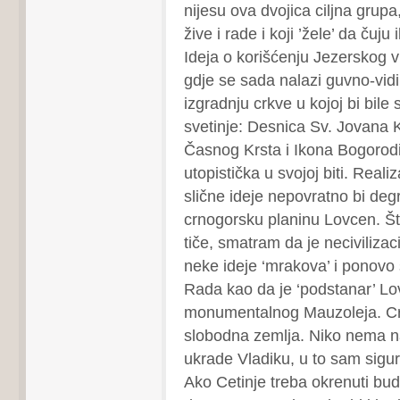
nijesu ova dvojica ciljna grupa
žive i rade i koji ’žele’ da čuju i
Ideja o korišćenju Jezerskog v
gdje se sada nalazi guvno-vid
izgradnju crkve u kojoj bi bile 
svetinje: Desnica Sv. Jovana Kr
Časnog Krsta i Ikona Bogorodi
utopistička u svojoj biti. Realiza
slične ideje nepovratno bi deg
crnogorsku planinu Lovcen. Š
tiče, smatram da je necivilizaci
neke ideje ‘mrakova’ i ponovo 
Rada kao da je ‘podstanar’ Lo
monumentalnog Mauzoleja. Cr
slobodna zemlja. Niko nema 
ukrade Vladiku, u to sam sigu
Ako Cetinje treba okrenuti bud