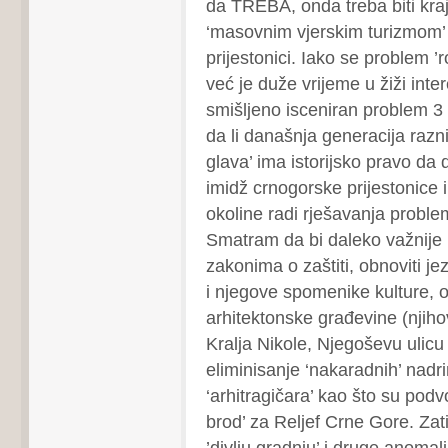
da TREBA, onda treba biti kra
‘masovnim vjerskim turizmom’
prijestonici. Iako se problem ’
već je duže vrijeme u žiži inte
smišljeno isceniran problem 3 
da li današnja generacija razni
glava’ ima istorijsko pravo da 
imidž crnogorske prijestonice i
okoline radi rješavanja probl
Smatram da bi daleko važnije 
zakonima o zaštiti, obnoviti je
i njegove spomenike kulture, o
arhitektonske građevine (njiho
Kralja Nikole, Njegoševu ulicu i
eliminisanje ‘nakaradnih’ nadri
‘arhitragičara’ kao što su podv
brod’ za Reljef Crne Gore. Zati
’divlju gradnju’ i druge anomali