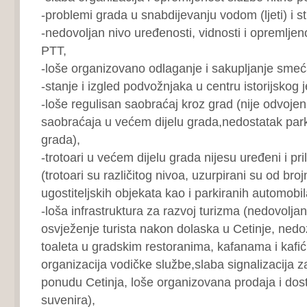
-problemi grada u snabdijevanju vodom (ljeti) i st
-nedovoljan nivo uređenosti, vidnosti i opremljeno
PTT,
-loše organizovano odlaganje i sakupljanje smeć
-stanje i izgled podvožnjaka u centru istorijskog 
-loše regulisan saobraćaj kroz grad (nije odvoje
saobraćaja u većem dijelu grada,nedostatak par
grada),
-trotoari u većem dijelu grada nijesu uređeni i p
(trotoari su različitog nivoa, uzurpirani su od broj
ugostiteljskih objekata kao i parkiranih automobil
-loša infrastruktura za razvoj turizma (nedovoljan
osvježenje turista nakon dolaska u Cetinje, nedo
toaleta u gradskim restoranima, kafanama i kafić
organizacija vodičke službe,slaba signalizacija za
ponudu Cetinja, loše organizovana prodaja i do
suvenira),