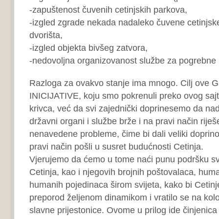
-zapuštenost čuvenih cetinjskih parkova,
-izgled zgrade nekada nadaleko čuvene cetinjske
dvorišta,
-izgled objekta bivšeg zatvora,
-nedovoljna organizovanost službe za pogrebne u
Razloga za ovakvo stanje ima mnogo. Cilj ov
INICIJATIVE, koju smo pokrenuli preko ovog sajta
krivca, već da svi zajednički doprinesemo da nadl
državni organi i službe brže i na pravi način riješ
nenavedene probleme, čime bi dali veliki doprino
pravi način pošli u susret budućnosti Cetinja.
Vjerujemo da ćemo u tome naći punu podršku svi
Cetinja, kao i njegovih brojnih poštovalaca, humani
humanih pojedinaca širom svijeta, kako bi Cetinj
preporod željenom dinamikom i vratilo se na kol
slavne prijestonice. Ovome u prilog ide činjenic