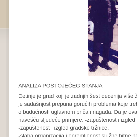
ANALIZA POSTOJEĆEG STANJA
Cetinje je grad koji je zadnjih šest decenija više ž
je sadašnjost prepuna gorućih problema koje treb
o budućnosti uglavnom priča i nagađa. Da je ova
navešću sljedeće primjere: -zapuštenost i izgled
-zapuštenost i izgled gradske tržnice,
-slaba organizacija i opremljenost službe hitne p