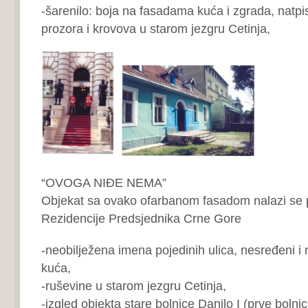
-šarenilo: boja na fasadama kuća i zgrada, natpisa
prozora i krovova u starom jezgru Cetinja,
“OVOGA NIĐE NEMA”
Objekat sa ovako ofarbanom fasadom nalazi se 
Rezidencije Predsjednika Crne Gore
-neobilježena imena pojedinih ulica, nesređeni i 
kuća,
-ruševine u starom jezgru Cetinja,
-izgled objekta stare bolnice Danilo I (prve bolnic