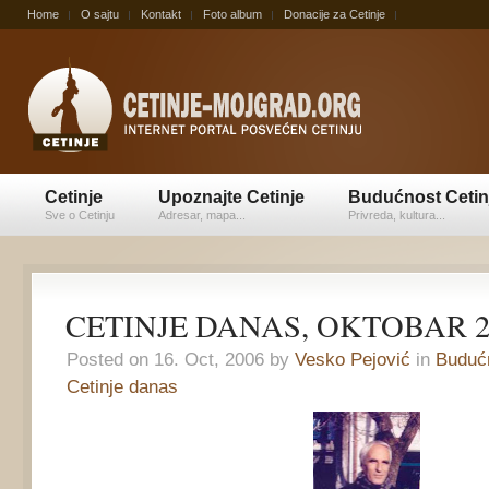
Home
O sajtu
Kontakt
Foto album
Donacije za Cetinje
Cetinje
Upoznajte Cetinje
Budućnost Cetin
Sve o Cetinju
Adresar, mapa...
Privreda, kultura...
CETINJE DANAS, OKTOBAR 2
Posted on 16. Oct, 2006 by
Vesko Pejović
in
Budućn
Cetinje danas