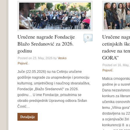
Uručene nagrade Fondacije
Uručene nag
0
Blažo Sredanović za 2026.
cetinjskih šk
godinu
radove na t
GORA”
Posted on 23. May, 2026 by
Vesko
Pejović
.
Posted on 16. May
Pejović
.
Juče (22.05.2026) su na Cetinju uručene
godišnje nagrade za unapređenje i promociju
Matica crnogorsk
kulturnog, umjetničkog i naučnog stvaralaštva,
godine je u susre
Fondacije „Blažo Sredanović“ za 2026.
Dana nezavisnost
godinu… U ime Fondacije, prisutnima se
konkurs za litera
obratio predsjednik Upravnog odbora Srđan
učenika osnovnih 
Čović…
temu „Vilina gor
dostavljena su 22 
Detaljnije
a ocjenjivački žiri
konkurenciji 8 a 