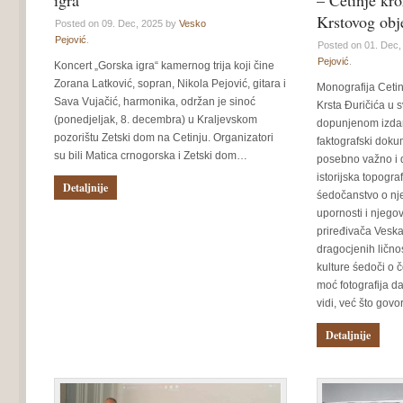
igra”
– Cetinje kro
Krstovog obj
Posted on 09. Dec, 2025 by
Vesko
Pejović
.
Posted on 01. Dec
Pejović
.
Koncert „Gorska igra“ kamernog trija koji čine
Zorana Latković, sopran, Nikola Pejović, gitara i
Monografija Ceti
Sava Vujačić, harmonika, održan je sinoć
Krsta Đuričića u 
(ponedjeljak, 8. decembra) u Kraljevskom
dopunjenom izdanj
pozorištu Zetski dom na Cetinju. Organizatori
faktografski dokum
su bili Matica crnogorska i Zetski dom…
posebno važno i 
istorijska topogra
Detaljnije
śedočanstvo o nje
upornosti i njeg
priređivača Vesk
dragocjenih ličnos
kulture śedoči o 
moć fotografija d
vidi, već što govo
Detaljnije