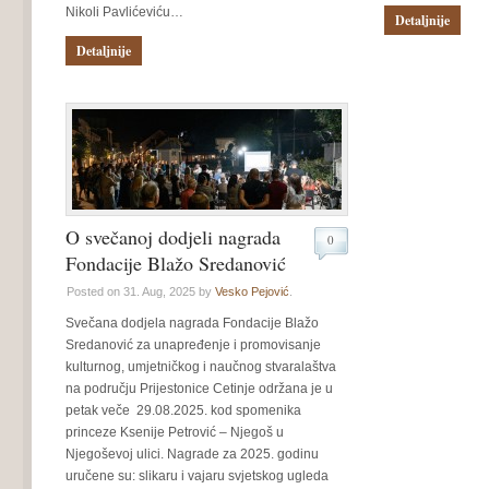
Nikoli Pavlićeviću…
Detaljnije
Detaljnije
O svečanoj dodjeli nagrada
0
Fondacije Blažo Sredanović
Posted on 31. Aug, 2025 by
Vesko Pejović
.
Svečana dodjela nagrada Fondacije Blažo
Sredanović za unapređenje i promovisanje
kulturnog, umjetničkog i naučnog stvaralaštva
na području Prijestonice Cetinje održana je u
petak veče 29.08.2025. kod spomenika
princeze Ksenije Petrović – Njegoš u
Njegoševoj ulici. Nagrade za 2025. godinu
uručene su: slikaru i vajaru svjetskog ugleda