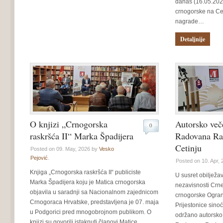
danas (16.05.2026
crnogorske na Ce
nagrade…
Detaljnije
O knjizi „Crnogorska
Autorsko več
0
raskršća II“ Marka Špadijera
Radovana Ra
Cetinju
Posted on 09. May, 2026 by
Vesko
Pejović
.
Posted on 10. Apr,
Knjiga „Crnogorska raskršća II“ publiciste
U susret obilježa
Marka Špadijera koju je Matica crnogorska
nezavisnosti Crne
objavila u saradnji sa Nacionalnom zajednicom
crnogorske Ograna
Crnogoraca Hrvatske, predstavljena je 07. maja
Prijestonice sinoć 
u Podgorici pred mnogobrojnom publikom. O
održano autorsko 
knjizi su govorili istaknuti članovi Matice