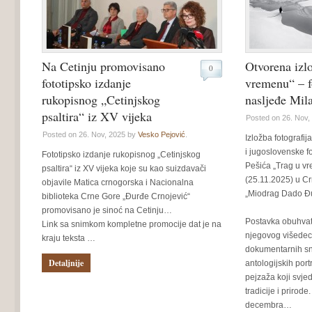
Na Cetinju promovisano
Otvorena izl
0
fototipsko izdanje
vremenu“ – f
rukopisnog „Cetinjskog
nasljeđe Mil
psaltira“ iz XV vijeka
Posted on 26. Nov,
Posted on 26. Nov, 2025 by
Vesko Pejović
.
Izložba fotografi
i jugoslovenske f
Fototipsko izdanje rukopisnog „Cetinjskog
Pešića „Trag u vr
psaltira“ iz XV vijeka koje su kao suizdavači
(25.11.2025) u Cr
objavile Matica crnogorska i Nacionalna
„Miodrag Dado Đur
biblioteka Crne Gore „Đurđe Crnojević“
promovisano je sinoć na Cetinju…
Postavka obuhvata
Link sa snimkom kompletne promocije dat je na
njegovog višedece
kraju teksta …
dokumentarnih sn
Detaljnije
antologijskih port
pejzaža koji svje
tradicije i prirode
decembra…