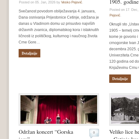
1905. godine
Posted on 05. Jan, 2026 by
Vesko Pejović
.
Posted on 17. Dec
Svečanost povodom obilježavanja 4. januara,
Pejović
.
Dana osnivanja Prijestonice Cetinje, održana je
danas u Vladinom domu uz prisustvo najviših
Okrugli sto „Usta
državnih zvanica, diplomatskog kora i istaknutih
1905 – temelj crn
ličnosti iz političkog, kulturnog i naučnog života
kome je govorio i
Crne Gore…
crnogorske Ivan J
decembra 2025. g
Detaljnije
Univerziteta Crn
120 godina od do
Knjaževinu Crnu
Detaljnije
Održan koncert “Gorska
Veliko lice h
0