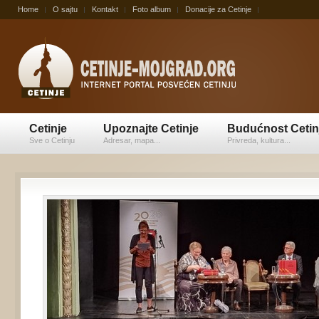
Home
O sajtu
Kontakt
Foto album
Donacije za Cetinje
Cetinje
Upoznajte Cetinje
Budućnost Cetin
Sve o Cetinju
Adresar, mapa...
Privreda, kultura...