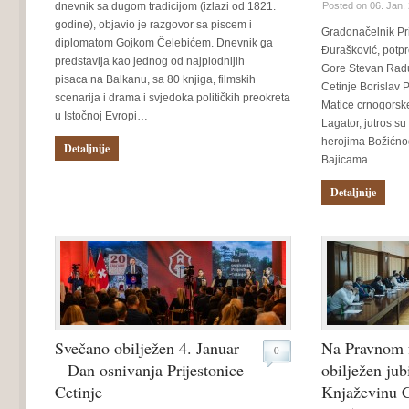
dnevnik sa dugom tradicijom (izlazi od 1821.
Posted on 06. Jan,
godine), objavio je razgovor sa piscem i
Gradonačelnik Pri
diplomatom Gojkom Čelebićem. Dnevnik ga
Đurašković, pot
predstavlja kao jednog od najplodnijih
Gore Stevan Rad
pisaca na Balkanu, sa 80 knjiga, filmskih
Cetinje Borislav P
scenarija i drama i svjedoka političkih preokreta
Matice crnogorske
u Istočnoj Evropi…
Lagator, jutros su
herojima Božićno
Detaljnije
Bajicama…
Detaljnije
Svečano obilježen 4. Januar
Na Pravnom f
0
– Dan osnivanja Prijestonice
obilježen jub
Cetinje
Knjaževinu C