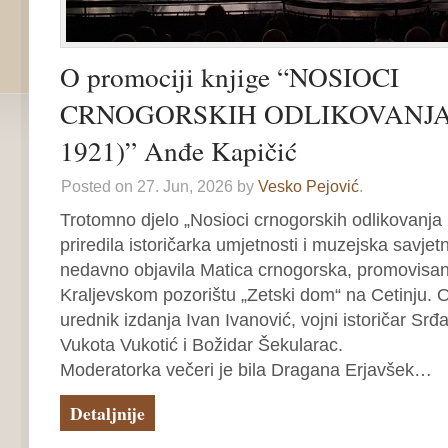
O promociji knjige “NOSIOCI
CRNOGORSKIH ODLIKOVANJA 
1921)” Anđe Kapičić
Posted on 27. Jun, 2026 by
Vesko Pejović
.
Trotomno djelo „Nosioci crnogorskih odlikovanja
priredila istoričarka umjetnosti i muzejska savjet
nedavno objavila Matica crnogorska, promovisan
Kraljevskom pozorištu „Zetski dom“ na Cetinju. O 
urednik izdanja Ivan Ivanović, vojni istoričar Srđa
Vukota Vukotić i Božidar Šekularac.
Moderatorka večeri je bila Dragana Erjavšek…
Detaljnije