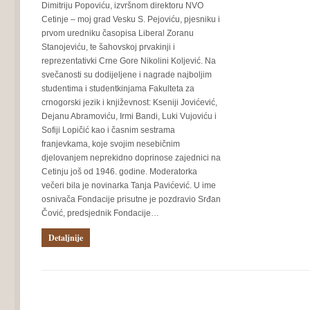
Dimitriju Popoviću, izvršnom direktoru NVO
Cetinje – moj grad Vesku S. Pejoviću, pjesniku i
prvom uredniku časopisa Liberal Zoranu
Stanojeviću, te šahovskoj prvakinji i
reprezentativki Crne Gore Nikolini Koljević. Na
svečanosti su dodijeljene i nagrade najboljim
studentima i studentkinjama Fakulteta za
crnogorski jezik i književnost: Kseniji Jovićević,
Dejanu Abramoviću, Irmi Bandi, Luki Vujoviću i
Sofiji Lopičić kao i časnim sestrama
franjevkama, koje svojim nesebičnim
djelovanjem neprekidno doprinose zajednici na
Cetinju još od 1946. godine. Moderatorka
večeri bila je novinarka Tanja Pavićević. U ime
osnivača Fondacije prisutne je pozdravio Srđan
Čović, predsjednik Fondacije…
Detaljnije