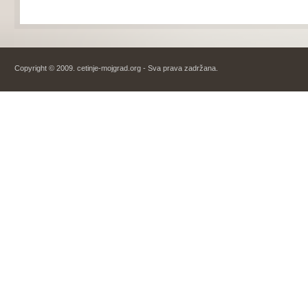
Copyright © 2009. cetinje-mojgrad.org - Sva prava zadržana.