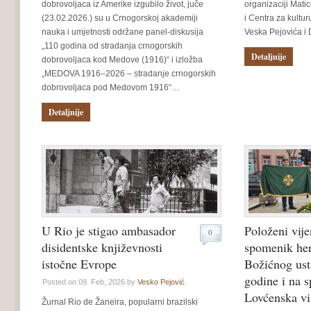
dobrovoljaca iz Amerike izgubilo život, juče
organizaciji Mati
(23.02.2026.) su u Crnogorskoj akademiji
i Centra za kultu
nauka i umjetnosti održane panel-diskusija
Veska Pejovića 
„110 godina od stradanja crnogorskih
Detaljnije
dobrovoljaca kod Medove (1916)“ i izložba
„MEDOVA 1916–2026 – stradanje crnogorskih
dobrovoljaca pod Medovom 1916“…
Detaljnije
U Rio je stigao ambasador
Položeni vije
0
disidentske književnosti
spomenik he
istočne Evrope
Božićnog ust
godine i na 
Posted on 09. Feb, 2026 by
Vesko Pejović
.
Lovćenska vi
Žurnal Rio de Žaneira, popularni brazilski