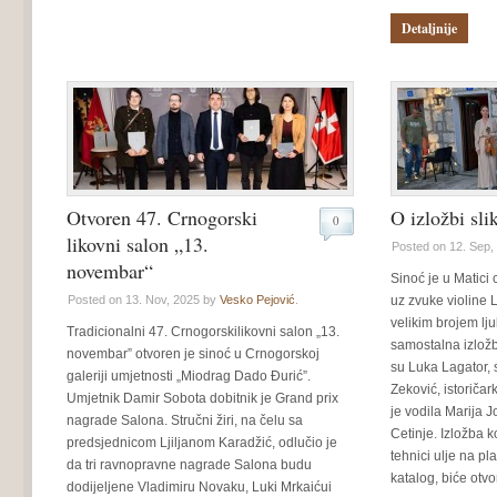
Detaljnije
Otvoren 47. Crnogorski
O izložbi sli
0
likovni salon „13.
Posted on 12. Sep,
novembar“
Sinoć je u Matici
Posted on 13. Nov, 2025 by
Vesko Pejović
.
uz zvuke violine 
velikim brojem lju
Tradicionalni 47. Crnogorskilikovni salon „13.
samostalna izložb
novembar” otvoren je sinoć u Crnogorskoj
su Luka Lagator, sl
galeriji umjetnosti „Miodrag Dado Đurić”.
Zeković, istoričar
Umjetnik Damir Sobota dobitnik je Grand prix
je vodila Marija 
nagrade Salona. Stručni žiri, na čelu sa
Cetinje. Izložba k
predsjednicom Ljiljanom Karadžić, odlučio je
tehnici ulje na pla
da tri ravnopravne nagrade Salona budu
katalog, biće ot
dodijeljene Vladimiru Novaku, Luki Mrkaićui