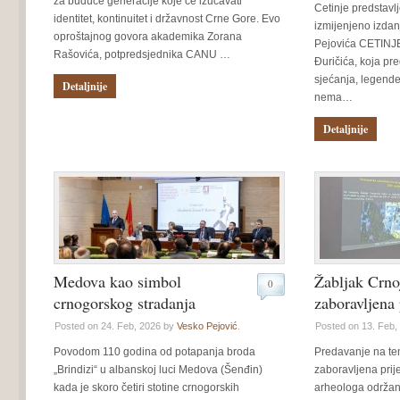
za buduće generacije koje će izučavati
Cetinje predstavl
identitet, kontinuitet i državnost Crne Gore. Evo
izmijenjeno izdan
oproštajnog govora akademika Zorana
Pejovića CETINJE
Rašovića, potpredsjednika CANU …
Đuričića, koja pre
sjećanja, legende 
Detaljnije
nema…
Detaljnije
Medova kao simbol
Žabljak Crno
0
crnogorskog stradanja
zaboravljena 
Posted on 24. Feb, 2026 by
Vesko Pejović
.
Posted on 13. Feb,
Povodom 110 godina od potapanja broda
Predavanje na te
„Brindizi“ u albanskoj luci Medova (Šenđin)
zaboravljena prij
kada je skoro četiri stotine crnogorskih
arheologa održano