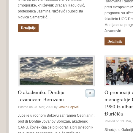
Radovana Radonj
crnogorske, književnik Dragan Radulović,
pred evropskim i
profesorica Jasmina Nikčević i publicista
programu su učest
Novica Samardžić…
fakulteta UCG Dra
Medijatorka progr
Detaljnije
Jovanović…
Detaljnije
O akademiku Đorđiju
O promociji 
0
Jovanovom Borozanu
monografije 
1980 iz albu
Posted on 28. Mar, 2026 by
Vesko Pejović
.
Đuričića
Juče je u rodnom Bokovu sahranjen Cetinjanin,
prof dr Đorđije Jovanov Borozan, akademik
Posted on 13. Mar,
CANU, čovjek čija će bibliografija biti svjetionik
Sinoć je u Galerij